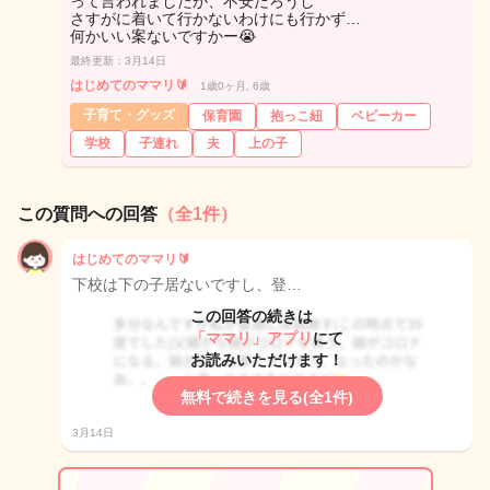
って言われましたが、不安だろうし
さすがに着いて行かないわけにも行かず…
何かいい案ないですかー😭
最終更新：3月14日
はじめてのママリ🔰
1歳0ヶ月, 6歳
子育て・グッズ
保育園
抱っこ紐
ベビーカー
学校
子連れ
夫
上の子
この質問への回答
（全1件）
はじめてのママリ🔰
下校は下の子居ないですし、登…
この回答の続きは
「ママリ」アプリ
にて
お読みいただけます！
無料で続きを見る(全1件)
3月14日