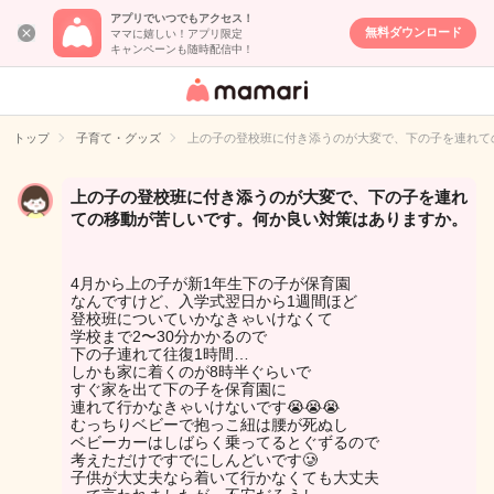
アプリでいつでもアクセス！
無料ダウンロード
ママに嬉しい！アプリ限定
キャンペーンも随時配信中！
女性専用匿名QA
アプリ・情報サ
トップ
子育て・グッズ
上の子の登校班に付き添うのが大変で、下の子を連れて
イト
上の子の登校班に付き添うのが大変で、下の子を連れ
ての移動が苦しいです。何か良い対策はありますか。
4月から上の子が新1年生下の子が保育園
なんですけど、入学式翌日から1週間ほど
登校班についていかなきゃいけなくて
学校まで2〜30分かかるので
下の子連れて往復1時間…
しかも家に着くのが8時半ぐらいで
すぐ家を出て下の子を保育園に
連れて行かなきゃいけないです😭😭😭
むっちりベビーで抱っこ紐は腰が死ぬし
ベビーカーはしばらく乗ってるとぐずるので
考えただけですでにしんどいです🥲
子供が大丈夫なら着いて行かなくても大丈夫