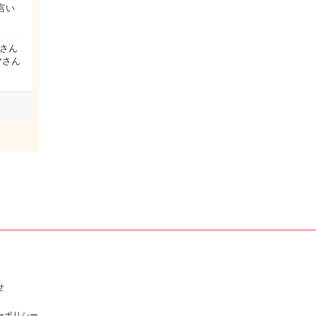
言い
さん
マさん
せ
ーポリシー