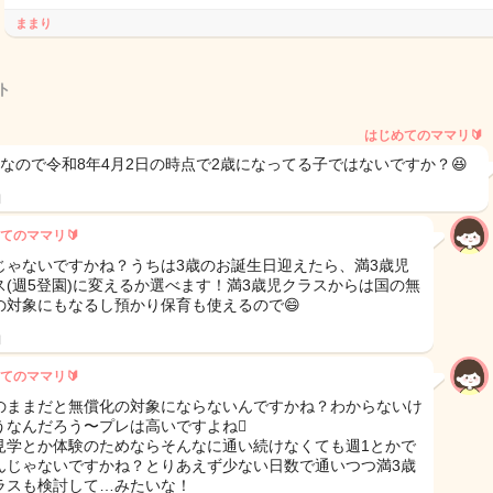
ままり
ト
はじめてのママリ🔰
児なので令和8年4月2日の時点で2歳になってる子ではないですか？😆
日
てのママリ🔰
じゃないですかね？うちは3歳のお誕生日迎えたら、満3歳児
ス(週5登園)に変えるか選べます！満3歳児クラスからは国の無
の対象にもなるし預かり保育も使えるので😄
日
てのママリ🔰
のままだと無償化の対象にならないんですかね？わからないけ
うなんだろう〜プレは高いですよね🫩
見学とか体験のためならそんなに通い続けなくても週1とかで
んじゃないですかね？とりあえず少ない日数で通いつつ満3歳
ラスも検討して…みたいな！