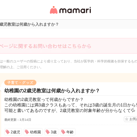
女性専用匿名QAアプ
リ・情報サイト
2歳児教室は何歳から入れますか？
は一般のユーザーの投稿により成り立っており、当社が医学的・科学的根拠を担保するも
理解の上、ご活用ください。
子育て・グッズ
幼稚園の2歳児教室は何歳から入れますか？
幼稚園の2歳児教室って何歳からですか？
この幼稚園には満3歳クラスもあって、それは3歳の誕生月の1日から
可能と書いてあるのですが、2歳児教室の対象年齢が分からなくて💦
お気
最終更新：3月14日
2歳児
幼稚園
3歳
年齢