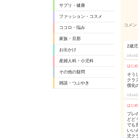
サプリ・健康
ファッション・コスメ
コメン
ココロ・悩み
家族・旦那
2歳
お出かけ
3月14
産婦人科・小児科
はじめ
その他の疑問
そう
クラ
雑談・つぶやき
償化
3月14
はじめ
プレ
どど
でも
いい
児ク