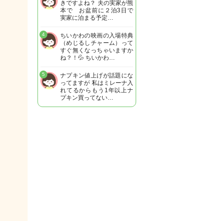
きですよね？ 夫の実家が熊
本で お盆前に２泊3日で
実家に泊まる予定…
4
ちいかわの映画の入場特典
（めじるしチャーム）って
すぐ無くなっちゃいますか
ね？！💦 ちいかわ…
5
ナプキン値上げが話題にな
ってますが 私はミレーナ入
れてるからもう1年以上ナ
プキン買ってない…