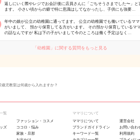
返しにいく際やレジでお会計後に店員さんに「ごちそうさまでした〜」と
ます。 小さい頃からの癖で特に意識はしてなかったし、子供にも強要…
年中の娘が公立の幼稚園に通ってます。 公立の幼稚園でも働いているママ
がいまして、 預かり保育してる方がいます。 その預かり保育しているマ
の話なんですが 私は下の子がいまして今のところは働く予定はなく…
「幼稚園」に関する質問をもっと見る
2歳児教室は何歳から入れますか？
一覧
ママリについて
ファッション・コスメ
ママリについて
運営会社
ッズ
ココロ・悩み
ブランドガイドライン
お問い合わ
家族・旦那
キーワード一覧
利用規約
お出かけ
カテゴリ一一覧
プライバシ