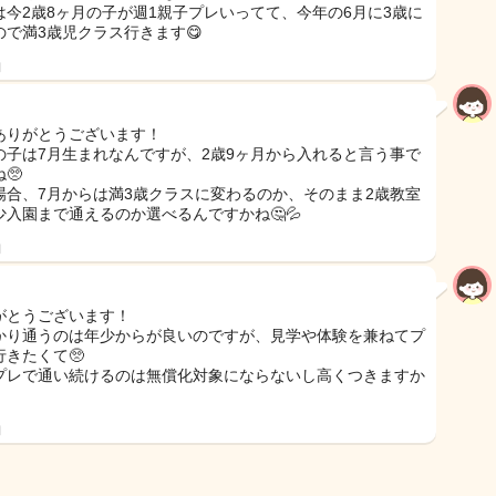
は今2歳8ヶ月の子が週1親子プレいってて、今年の6月に3歳に
ので満3歳児クラス行きます😋
日
ありがとうございます！
の子は7月生まれなんですが、2歳9ヶ月から入れると言う事で
🥺
場合、7月からは満3歳クラスに変わるのか、そのまま2歳教室
少入園まで通えるのか選べるんですかね🤔💦
日
がとうございます！
かり通うのは年少からが良いのですが、見学や体験を兼ねてプ
行きたくて🥺
プレで通い続けるのは無償化対象にならないし高くつきますか
日