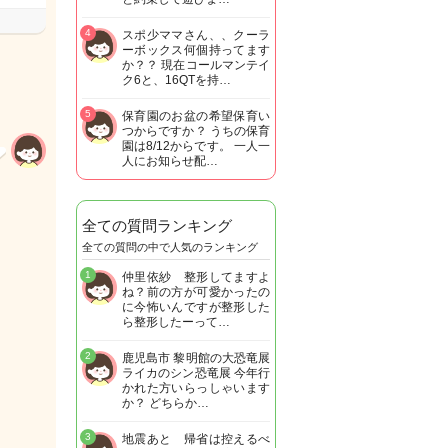
4
スポ少ママさん、、クーラ
ーボックス何個持ってます
か？？ 現在コールマンテイ
ク6と、16QTを持…
5
保育園のお盆の希望保育い
つからですか？ うちの保育
園は8/12からです。 一人一
人にお知らせ配…
全ての質問ランキング
全ての質問の中で人気のランキング
1
仲里依紗 整形してますよ
ね？前の方が可愛かったの
に今怖いんですが整形した
ら整形したーって…
2
鹿児島市 黎明館の大恐竜展
ライカのシン恐竜展 今年行
かれた方いらっしゃいます
か？ どちらか…
3
地震あと 帰省は控えるべ