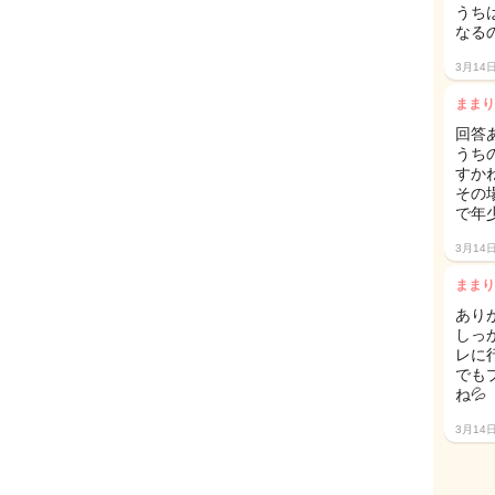
うち
なる
3月14
ままり
回答
うち
すかね
その
で年
3月14
ままり
あり
しっ
レに
でも
ね💦
3月14