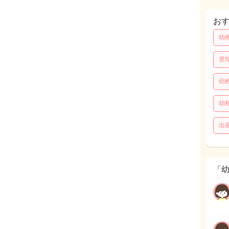
お
幼
里
幼
幼
出
「