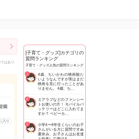
[子育て・グッズ]カテゴリの
質問ランキング
のではあり
子育て・グッズ人気の質問ランキング
1
4歳、ちいかわの映画観た
いようなんですが実はまだ
映画を見に行ったことがあ
りません。 4歳、ち…
2
エアラブなどのファンシー
トお使いの方！ モバイルバ
登園
ッテリーはどこに入れてま
すか？ ベビーカ…
に入り
3
小学4〜6年生くらいのお子
さんがいる方に質問です🙏
夏休み、お子さんはお友達
と約束して遊びま…