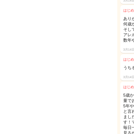
3月14
はじめ
ありが
何歳
そし
アレ
数年
3月14
はじめ
うち
3月14
はじめ
5歳
量で
5年
と言
まし
す！
毎日
見る