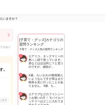
人いますか？
[子育て・グッズ]カテゴリの
質問ランキング
のではあり
子育て・グッズ人気の質問ランキング
1
エアリコ、タックマミーの
抱っこ紐で迷っています。
形などはほほ同じ？と思う
のですが、値段が…
す。
2
4歳、ちいかわの映画観た
いようなんですが実はまだ
映画を見に行ったことがあ
りません。 4歳、ち…
3
エアラブなどのファンシー
トお使いの方！ モバイルバ
に入り
ッテリーはどこに入れてま
すか？ ベビーカ…