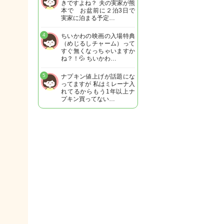
きですよね？ 夫の実家が熊
本で お盆前に２泊3日で
実家に泊まる予定…
4
ちいかわの映画の入場特典
（めじるしチャーム）って
すぐ無くなっちゃいますか
ね？！💦 ちいかわ…
5
ナプキン値上げが話題にな
ってますが 私はミレーナ入
れてるからもう1年以上ナ
プキン買ってない…