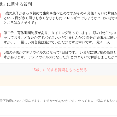
歳」に関する質問
5歳の息子がさっき初めて生卵を食べたのですがその20分後くらいに片目
といい 目が赤く周りも赤くなりました アレルギーでしょうか？ そのほか
ところはなさそうです
第二子、育休退園制度があり、タイミング迷っています。 頭の中がごちゃ
ゃしており、どなたかアドバイスいただけませんか🥹 自分が頑張れば良
すが、、、厳しいお言葉は避けていただけますと幸いです。 元々一人…
5歳の子供がアデノウイルスになって4日目です。 いまだに39.7度の高熱と
水があります。 アデノウイルスになった方 どのぐらいで解熱しましたか
「5歳」に関する質問をもっと見る
舌下治療について悩んでます。やるかやらないかです。やってる人、悩んでる人い