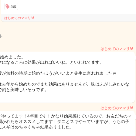
5歳
はじめてのママリ🔰
ト
はじめてのママリ🔰
で始めました。
生になるころに効果が出ればいいね。といわれてます。
費が無料の時期に始めたほうがいいよと先生に言われましたｗ
は去年から始めたのでまだ効果はありませんが、味はふがしみたいな
で割と美味しいそうです。
日
はじめてのママリ🔰
がやってます！4年目です！かなり効果感じているので、お友だちのマ
聞かれたらオススメしてます！ダニとスギやっていますが、うちの子
にスギはめちゃくちゃ効果ありました。