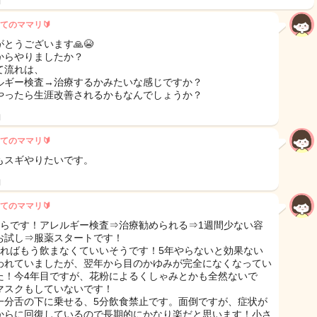
日
てのママリ🔰
とうございます🙏😭
からやりましたか？
て流れは、
ルギー検査→治療するかみたいな感じですか？
やったら生涯改善されるかもなんでしょうか？
日
てのママリ🔰
もスギやりたいです。
日
てのママリ🔰
からです！アレルギー検査⇒治療勧められる⇒1週間少ない容
お試し⇒服薬スタートです！
やればもう飲まなくていいそうです！5年やらないと効果ない
われていましたが、翌年から目のかゆみが完全になくなってい
た！今4年目ですが、花粉によるくしゃみとかも全然ないで
マスクもしていないです！
一分舌の下に乗せる、5分飲食禁止です。面倒ですが、症状が
からに回復しているので長期的にかなり楽だと思います！小さ