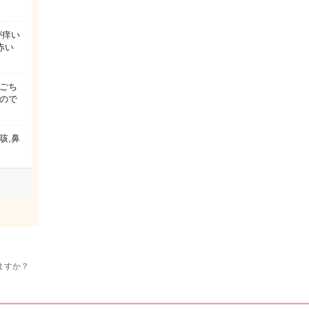
が痒い
赤い
ごち
いので
咳,鼻
？
ますか？