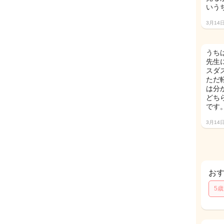
いう
3月14
うち
先生
スダ
ただ
は分
どち
です
3月14
お
5