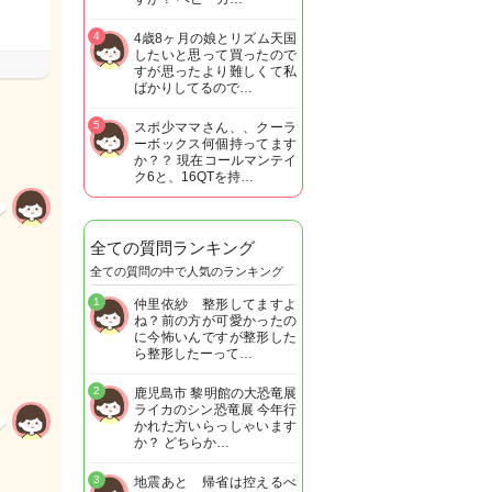
4
4歳8ヶ月の娘とリズム天国
したいと思って買ったので
すが思ったより難しくて私
ばかりしてるので…
5
スポ少ママさん、、クーラ
ーボックス何個持ってます
か？？ 現在コールマンテイ
ク6と、16QTを持…
全ての質問ランキング
全ての質問の中で人気のランキング
1
仲里依紗 整形してますよ
ね？前の方が可愛かったの
に今怖いんですが整形した
ら整形したーって…
2
鹿児島市 黎明館の大恐竜展
ライカのシン恐竜展 今年行
かれた方いらっしゃいます
か？ どちらか…
3
地震あと 帰省は控えるべ