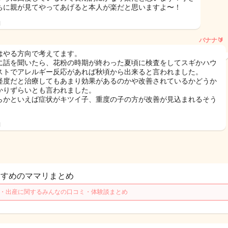
ちに親が見てやってあげると本人が楽だと思いますよ〜！
日
バナナ🔰
はやる方向で考えてます。
に話を聞いたら、花粉の時期が終わった夏頃に検査をしてスギかハウ
ストでアレルギー反応があれば秋頃から出来ると言われました。
軽度だと治療してもあまり効果があるのかや改善されているかどうか
かりずらいとも言われました。
らかといえば症状がキツイ子、重度の子の方が改善が見込まれるそう
。
日
すすめのママリまとめ
歳・出産に関するみんなの口コミ・体験談まとめ