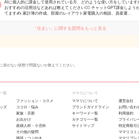
AIに個人的に課金して使用されている方、どのような使い方をしています
おすすめの活用法などあれば教えてください🙇‍♀️ チャットGPT課金しよう
てます✍️ 家計簿の作成、部屋のレイアウト家電購入の相談、資産運…
「住まい」に関する質問をもっと見る
に扉がない状態で問題ないか教えてください。
一覧
ママリについて
ファッション・コスメ
ママリについて
運営会社
ッズ
ココロ・悩み
ブランドガイドライン
お問い合わ
家族・旦那
キーワード一覧
利用規約
お出かけ
カテゴリ一一覧
プライバシ
産婦人科・小児科
サイトマップ
特定商取引
その他の疑問
ママリコミ
雑談・つぶやき
ママリプレ