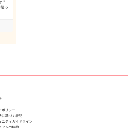
か？
か迷っ
せ
ーポリシー
法に基づく表記
ュニティガイドライン
ミアムの解約