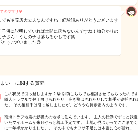
日
てのママリ🔰
しでも冷暖房大丈夫なんですね！経験談ありがとうございます
て子供に説明していれば土間に落ちないんですね！物分かりの
お子さん！うちの子は落ちるかもです笑
がとうございました😊
日
住まい」に関する質問
この状況で引っ越しますか？😭 以前こちらでも相談させてもらったので
隣人トラブルで包丁向けられたり、突き飛ばされたりして相手が逮捕され
た。 その後相手は引っ越しましたが、どうやら徒歩圏内のようです。…
南海トラフ地震の影響大の地域に住んでいます。 主人の転勤でずっと我慢
いたマイホームが来月やっと着工予定です。 土地が見つかってここまでく
に一年半かかりました。。 その中でもナフサ不足には本当に心が折れ…