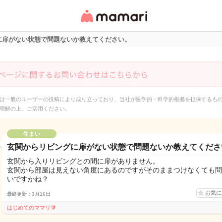
女性専用匿名QAアプ
リ・情報サイト
に扉がない状態で問題ないか教えてください。
は一般のユーザーの投稿により成り立っており、当社が医学的・科学的根拠を担保するも
理解の上、ご活用ください。
住まい
玄関からリビングに扉がない状態で問題ないか教えてくださ
玄関から入りリビングとの間に扉がありません。
玄関から部屋は見えない角度にあるのですがそのままつけなくても問
いですかね？
お気
最終更新：3月16日
はじめてのママリ🔰