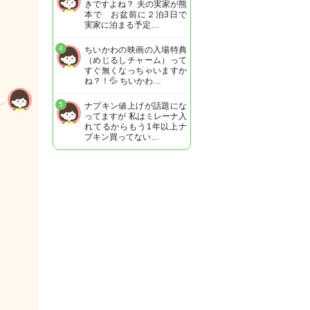
きですよね？ 夫の実家が熊
本で お盆前に２泊3日で
実家に泊まる予定…
4
ちいかわの映画の入場特典
（めじるしチャーム）って
すぐ無くなっちゃいますか
ね？！💦 ちいかわ…
5
ナプキン値上げが話題にな
ってますが 私はミレーナ入
れてるからもう1年以上ナ
プキン買ってない…