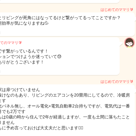
はじめてのママリ🔰
とリビングが死角にはなってるけど繋がってるってことですか？
房効率が気になりますね💦
日
てのママリ🔰
です繋がっているんです！
ションでつけようか迷っていて😓
ありがとうございます！
日
はじめてのママリ🔰
家は扉つけていません
抜けなのもあり、リビングのエアコンを20畳用にしてるので、冷暖房
ます
光パネル無し、オール電化+電気自動車2台持ちですが、電気代は一番
月でも2万です
もは0歳の時から住んで2年が経過しますが、一度も土間に落ちたこと
りません
に予め言っておけば大丈夫だと思います🙆‍♀️