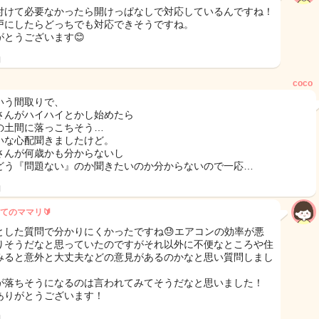
付けて必要なかったら開けっぱなしで対応しているんですね！
戸にしたらどっちでも対応できそうですね。
がとうございます😊
日
coco
いう間取りで、
さんがハイハイとかし始めたら
の土間に落っこちそう…
いな心配聞きましたけど。
さんが何歳かも分からないし
どう『問題ない』のか聞きたいのか分からないので一応…
日
てのママリ🔰
とした質問で分かりにくかったですね😓エアコンの効率が悪
りそうだなと思っていたのですがそれ以外に不便なところや住
みると意外と大丈夫などの意見があるのかなと思い質問しまし
が落ちそうになるのは言われてみてそうだなと思いました！
ありがとうございます！
日