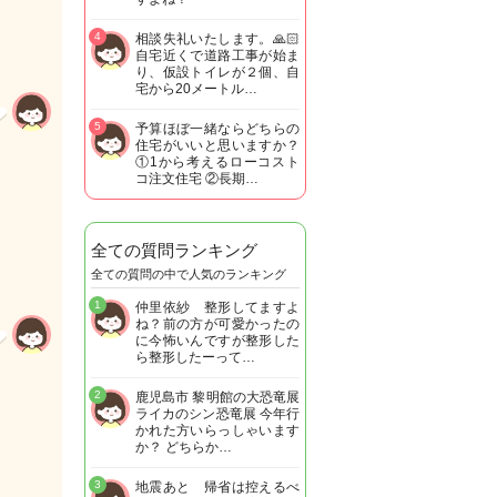
4
相談失礼いたします。🙏🏻
自宅近くで道路工事が始ま
り、仮設トイレが２個、自
宅から20メートル…
5
予算ほぼ一緒ならどちらの
住宅がいいと思いますか？
①1から考えるローコスト
コ注文住宅 ②長期…
全ての質問ランキング
全ての質問の中で人気のランキング
1
仲里依紗 整形してますよ
ね？前の方が可愛かったの
に今怖いんですが整形した
ら整形したーって…
2
鹿児島市 黎明館の大恐竜展
ライカのシン恐竜展 今年行
かれた方いらっしゃいます
か？ どちらか…
3
地震あと 帰省は控えるべ