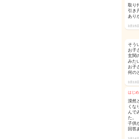
取り
引き
あり
3月15
そう
お子
玄関
みた
お子
何の
3月13
はじめ
漠然
くな
んで
た。
子供
回答
3月14