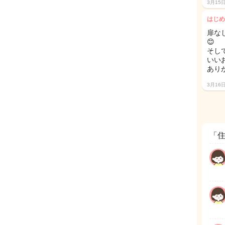
3月15
はじめ
扉な
😊
そし
いい
あり
3月16
「