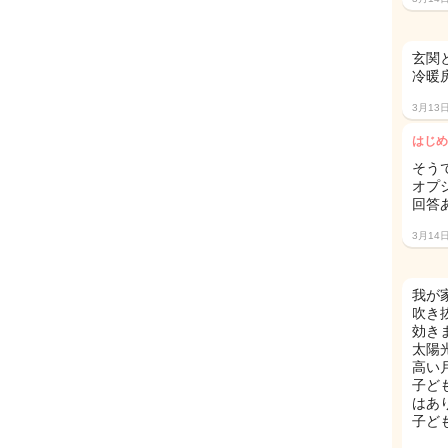
玄関
冷暖
3月13
はじめ
そう
オプ
回答
3月14
我が
吹き
効き
太陽
高い
子ど
はあ
子ども