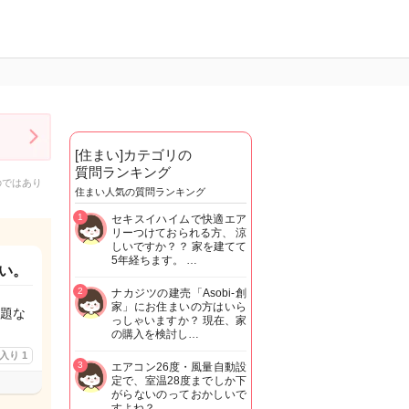
[住まい]カテゴリの
質問ランキング
のではあり
住まい人気の質問ランキング
1
セキスイハイムで快適エア
リーつけておられる方、 涼
しいですか？？ 家を建てて
5年経ちます。 …
い。
2
ナカジツの建売「Asobi-創
家」にお住まいの方はいら
題な
っしゃいますか？ 現在、家
の購入を検討し…
に入り
1
3
エアコン26度・風量自動設
定で、室温28度までしか下
がらないのっておかしいで
すよね？