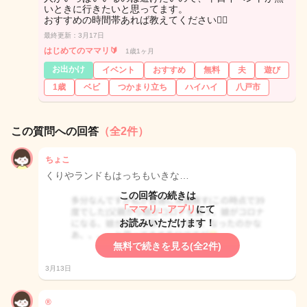
いときに行きたいと思ってます。
おすすめの時間帯あれば教えてください🙇‍♀️
最終更新：3月17日
はじめてのママリ🔰
1歳1ヶ月
お出かけ
イベント
おすすめ
無料
夫
遊び
1歳
ベビ
つかまり立ち
ハイハイ
八戸市
この質問への回答
（全2件）
ちょこ
くりやランドもはっちもいきな…
この回答の続きは
「ママリ」アプリ
にて
お読みいただけます！
無料で続きを見る(全2件)
3月13日
®️