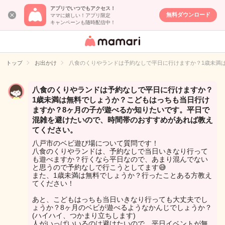
アプリでいつでもアクセス！
無料ダウンロード
ママに嬉しい！アプリ限定
キャンペーンも随時配信中！
女性専用匿名QA
アプリ・情報サ
トップ
お出かけ
八食のくりやランドは予約なしで平日に行けますか？1歳未満
イト
八食のくりやランドは予約なしで平日に行けますか？
1歳未満は無料でしょうか？こどもはっちも当日行け
ますか？8ヶ月の子が遊べるか知りたいです。平日で
混雑を避けたいので、時間帯のおすすめがあれば教え
てください。
八戸市のベビ遊び場について質問です！
八食のくりやランドは、予約なしで当日いきなり行って
も遊べますか？行くなら平日なので、あまり混んでない
と思うので予約なしで行こうとしてます😅
また、1歳未満は無料でしょうか？行ったことある方教え
てください！
あと、こどもはっちも当日いきなり行っても大丈夫でし
ょうか？8ヶ月のベビが遊べるようなかんじでしょうか？
(ハイハイ、つかまり立ちします)
人がいっぱいいるのは避けたいので、平日イベントが無