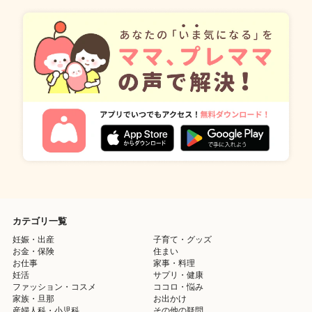
カテゴリ一覧
妊娠・出産
子育て・グッズ
お金・保険
住まい
お仕事
家事・料理
妊活
サプリ・健康
ファッション・コスメ
ココロ・悩み
家族・旦那
お出かけ
産婦人科・小児科
その他の疑問