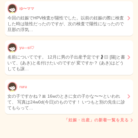
ゆ〜ママ
今回の妊娠でHPV検査が陽性でした。以前の妊娠の際に検査
した時は陰性だったのですが、次の検査で陽性になったので
旦那の浮気…
yu---si♡
名前についてです。 12月に男の子出産予定です🤰🏻 [陽]と書
いて、(あき)と名付けたいのですが 変ですか？ (あき)はどう
しても譲…
ruru
女の子ですかね？🎀 16wのときに女の子かな〜〜といわれ
て、 写真は24w0d(今日)のものです！ いつもと別の先生に診
てもらって…
「妊娠・出産」の新着一覧を見る