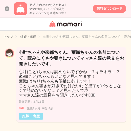
アプリでいつでもアクセス！
無料ダウンロード
ママに嬉しい！アプリ限定
キャンペーンも随時配信中！
女性専用匿名QA
アプリ・情報サ
トップ
妊娠・出産
心叶ちゃんや來都ちゃん、葉織ちゃんの名前について、読み
イト
心叶ちゃんや來都ちゃん、葉織ちゃんの名前につい
て、読みにくさや響きについてママさん達の意見をお
聞きしたいです。
心叶(こと)ちゃんは読めないですかね…？キラキラ…？
來都(こと)ちゃんもいいなと思ってます！
葉織(はおり)ちゃんも候補にあります！
ことちゃん響きが好きで付けたいけど漢字がパッとしな
くて読めないかな…？と思ったりで💭
ママさん達の意見をお聞きしたいです🙇🏻‍♀️
最終更新：3月13日
mii
生後3ヶ月, 6歳, 8歳
妊娠・出産