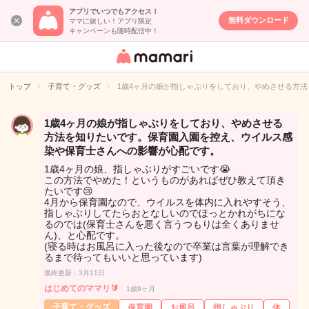
アプリでいつでもアクセス！
無料ダウンロード
ママに嬉しい！アプリ限定
キャンペーンも随時配信中！
女性専用匿名QA
アプリ・情報サ
トップ
子育て・グッズ
1歳4ヶ月の娘が指しゃぶりをしており、やめさせる方
イト
1歳4ヶ月の娘が指しゃぶりをしており、やめさせる
方法を知りたいです。保育園入園を控え、ウイルス感
染や保育士さんへの影響が心配です。
1歳4ヶ月の娘、指しゃぶりがすごいです😭
この方法でやめた！というものがあればぜひ教えて頂き
たいです😢
4月から保育園なので、ウイルスを体内に入れやすそう、
指しゃぶりしてたらおとなしいのでほっとかれがちにな
るのでは(保育士さんを悪く言うつもりは全くありませ
ん)、と心配です。
(寝る時はお風呂に入った後なので卒業は言葉が理解でき
るまで待ってもいいと思っています)
最終更新：3月11日
はじめてのママリ🔰
1歳9ヶ月
子育て・グッズ
保育園
お風呂
指しゃぶり
体