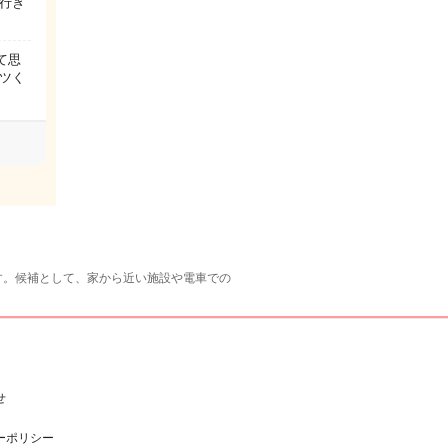
行き
て思
ツく
す。候補として、家から近い施設や電車での
せ
ーポリシー