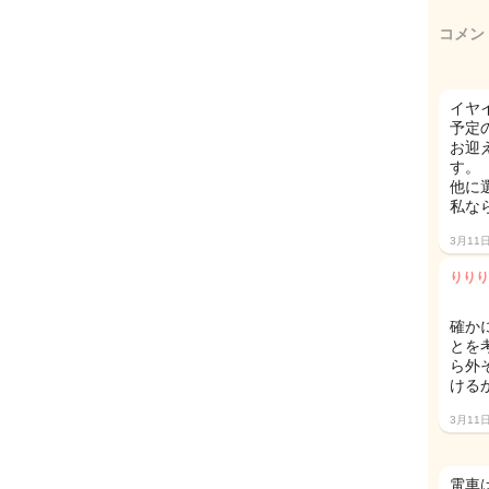
コメン
イヤ
予定
お迎
す。
他に
私なら
3月11
りりり
確か
とを
ら外
ける
3月11
電車