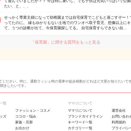
て遊んでいましたか？？ 今は特に暑いし、でも子供は元気いっぱいで公園
たい、と、、、
せっかく専業主婦になって幼稚園までは自宅保育でこどもと過ごすぞー！
ってたのに。 縁もゆかりもない土地でのワンオペ双子育児、想像以上にキ
て、うつの診断が出て、今保育園探してる。 自宅保育すらできない自…
「保育園」に関する質問をもっと見る
てください。特に、通勤ラッシュ時の電車や徒歩移動がどれほど大変か知りたいで
聞きしたいです。
一覧
ママリについて
ファッション・コスメ
ママリについて
運営会社
ッズ
ココロ・悩み
ブランドガイドライン
お問い合わ
家族・旦那
キーワード一覧
利用規約
お出かけ
カテゴリ一一覧
プライバシ