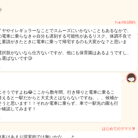
ト
ʕ•ᴥ•ʔKᑌᗰᗩ
イヤやイレギュラーなことでスムーズにいかないこともあるなかで、
の電車に乗らなきゃ自分も遅刻する可能性があるリスク、体調不良で
え要請がきたときに電車に乗って帰宅するのも大変かな？と思いま
選択肢がないなら仕方ないですが、他にも保育園はあるようですし、
選ばないです🥲︎
日
にそうですよね😂ここから数年間、行き帰りと電車に乗るこ
考えると一駅だからと大丈夫とはならないですね、、、候補か
そうと思います！！それか電車に乗らず、車で一駅先の園も行
か確認してみます！
日
はじめてのママリ🔰
は私はあまり現実的では無いかな、、と。