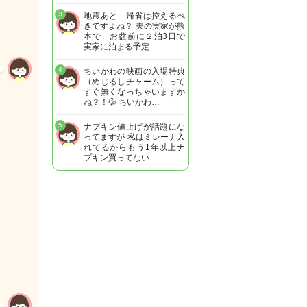
3
地震あと 帰省は控えるべ
きですよね？ 夫の実家が熊
本で お盆前に２泊3日で
実家に泊まる予定…
4
ちいかわの映画の入場特典
（めじるしチャーム）って
すぐ無くなっちゃいますか
ね？！💦 ちいかわ…
5
ナプキン値上げが話題にな
ってますが 私はミレーナ入
れてるからもう1年以上ナ
プキン買ってない…