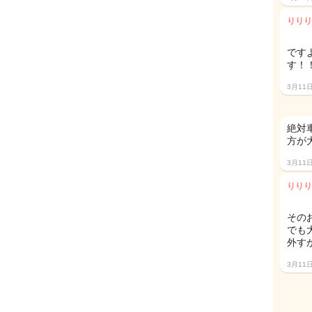
りりり
です
す！
3月11
絶対
方が
3月11
りりり
その
でも
外す
3月11