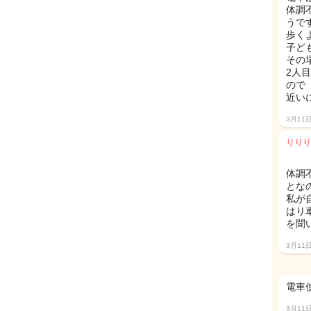
体調
うで
歩く
子ど
その
2人
ので
近い
3月11
りりり
体調
とな
私が
はり
を聞い
3月11
電車
3月11