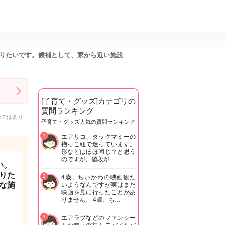
りたいです。候補として、家から近い施設
[子育て・グッズ]カテゴリの
質問ランキング
のではあり
子育て・グッズ人気の質問ランキング
1
エアリコ、タックマミーの
抱っこ紐で迷っています。
形などはほほ同じ？と思う
のですが、値段が…
い。
りた
2
4歳、ちいかわの映画観た
な施
いようなんですが実はまだ
映画を見に行ったことがあ
りません。 4歳、ち…
3
エアラブなどのファンシー