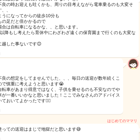
不良の時お迎えも吐くかも、周りの目考えながら電車乗るのも大変そ
す、、
ようになってからの徒歩10分も
もの足だと倍かかるので
場合は自転車になるかな、、と思います。
目以降もし考えたら育休中にわざわざ遠くの保育園まで行くのも大変な
に越した事ないです😊
日
不良の想定をしてませんでした、、、毎日の送迎が数年続くこ
ので慎重に考えようと思います😭
自転車があまり得意ではなく、子供を乗せるのも不安なのでや
車が一番いいかなと思いました！ここでみなさんのアドバイス
ておいてよかったです🙇‍♀️
日
はじめてのママリ
使っての送迎はまじで地獄だと思います😅
日