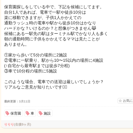
保育園探しをしている中で、下記を候補にしてます。
自分1人であれば、電車で一駅や徒歩10分は
楽に移動できますが、子供1人かかえての
通勤ラッシュ時の電車や駅から徒歩10分はかなり
ハードかな？いけるのか？と想像がつきません😹
候補にある一駅先の駅はターミナル駅でかなり人も多く
朝の通勤時間に子供をかかえてるママは見たことが
ありません。
①家から歩いて5分の場所に2施設
②電車に一駅乗り、駅から10〜15以内の場所に4施設
(↑自宅から最寄駅までは徒歩7分程)
③車で10分程の場所に5施設
このような場合、電車での送迎は厳しいでしょうか？
リアルなご意見が知りたいです🙇‍♀️
お気
最終更新：3月11日
保育園
車
施設
りりり
(生後9ヶ月)