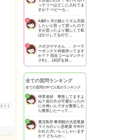
トお使いの方！ モバイルバ
ッテリーはどこに入れてま
すか？ ベビーカ…
4
4歳8ヶ月の娘とリズム天国
したいと思って買ったので
すが思ったより難しくて私
ばかりしてるので…
5
スポ少ママさん、、クーラ
ーボックス何個持ってます
か？？ 現在コールマンテイ
ク6と、16QTを持…
全ての質問ランキング
全ての質問の中で人気のランキング
1
仲里依紗 整形してますよ
ね？前の方が可愛かったの
に今怖いんですが整形した
に入り
1
ら整形したーって…
2
鹿児島市 黎明館の大恐竜展
ライカのシン恐竜展 今年行
かれた方いらっしゃいます
か？ どちらか…