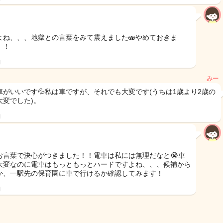
よね、、、地獄との言葉をみて震えました🫨やめておきま
！！
日
みー
車がいいです💦私は車ですが、それでも大変です(うちは1歳より2歳の
大変でした)。
日
お言葉で決心がつきました！！電車は私には無理だなと😭車
大変なのに電車はもっともっとハードですよね、、、候補から
か、一駅先の保育園に車で行けるか確認してみます！
日