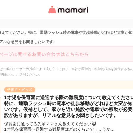
女性専用匿名QAアプ
リ・情報サイト
教えてください。特に、通勤ラッシュ時の電車や徒歩移動がどれほど大変か知
アルな意見をお聞きしたいです。
は一般のユーザーの投稿により成り立っており、当社が医学的・科学的根拠を担保するも
理解の上、ご活用ください。
子育て・グッズ
1才児を保育園に送迎する際の難易度について教えてくださ
特に、通勤ラッシュ時の電車や徒歩移動がどれほど大変か知
いです。候補として、家から近い施設や電車での移動が必要
設がありますが、リアルな意見をお聞きしたいです。
保育園に通ってる先輩ママさん教えてください😹
1才児を保育園へ送迎する難易度はどのくらいでしょうか…