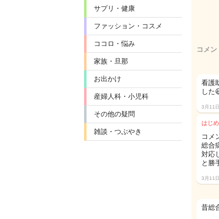
サプリ・健康
ファッション・コスメ
ココロ・悩み
コメン
家族・旦那
お出かけ
看護
した
産婦人科・小児科
3月11
その他の疑問
はじめ
雑談・つぶやき
コメ
総合
対応
と勝
3月11
昔総