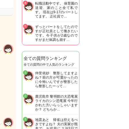
4
転職活動中です。 保育園の
送迎、家のこと全て私で
す。 現在は9-17のパートし
てます。 正社員で…
5
ずっとパートをしてたので
すが正社員として働きたい
です。今子供が2歳なので
すがまだ体調も崩す…
全ての質問ランキング
全ての質問の中で人気のランキング
1
仲里依紗 整形してますよ
ね？前の方が可愛かったの
に今怖いんですが整形した
ら整形したーって…
2
鹿児島市 黎明館の大恐竜展
ライカのシン恐竜展 今年行
かれた方いらっしゃいます
か？ どちらか…
3
地震あと 帰省は控えるべ
きですよね？ 夫の実家が熊
本で お盆前に２泊3日で