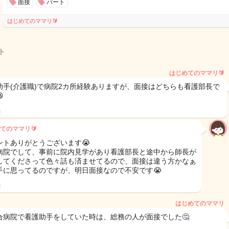
面接
パート
はじめてのママリ🔰
ト
はじめてのママリ🔰
助手(介護職)で病院2カ所経験ありますが、面接はどちらも看護部長で

日
てのママリ🔰
ントありがとうございます😭
病院でして、事前に院内見学があり看護部長と途中から師長が
してくださって色々話も済ませてるので、面接は違う方かなぁ
手に思ってるのですが、明日面接なので不安です😭
日
はじめてのママリ
合病院で看護助手をしていた時は、総務の人が面接でした🤔