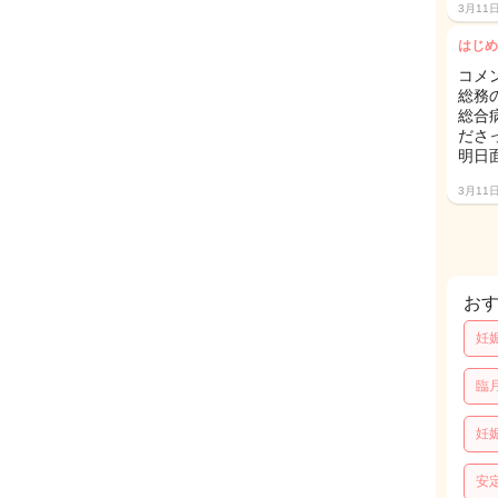
3月11
はじめ
コメ
総務
総合
ださ
明日
3月11
お
妊
臨
妊
安