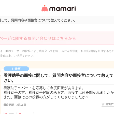
女性専用匿名QAアプ
リ・情報サイト
関して、質問内容や面接官について教えてください。
は一般のユーザーの投稿により成り立っており、当社が医学的・科学的根拠を担保するも
理解の上、ご活用ください。
お仕事
看護助手の面接に関して、質問内容や面接官について教えて
さい。
看護助手のパートを応募して今度面接があります。
看護助手の方、看護助手経験のある方、面接では何を聞かれましたか
また、面接はどの役職の方がしてくださりましたか？
お気
最終更新：3月11日