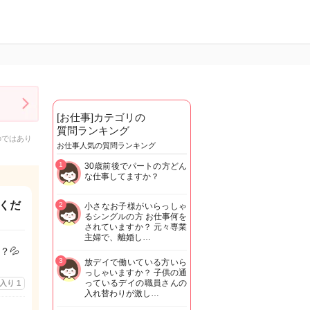
[お仕事]カテゴリの
質問ランキング
のではあり
お仕事人気の質問ランキング
1
30歳前後でパートの方どん
な仕事してますか？
くだ
2
小さなお子様がいらっしゃ
るシングルの方 お仕事何を
されていますか？ 元々専業
主婦で、離婚し…
？💦
3
放デイで働いている方いら
っしゃいますか？ 子供の通
っているデイの職員さんの
に入り
1
入れ替わりが激し…