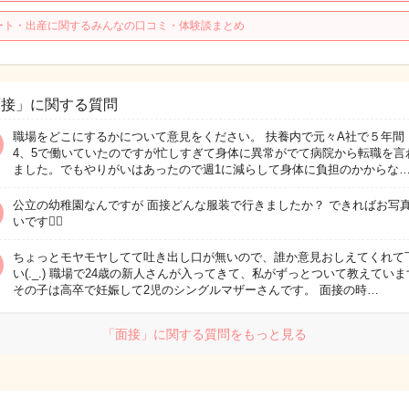
ート・出産に関するみんなの口コミ・体験談まとめ
面接」に関する質問
職場をどこにするかについて意見をください。 扶養内で元々A社で５年間
4、5で働いていたのですが忙しすぎて身体に異常がでて病院から転職を言
ました。でもやりがいはあったので週1に減らして身体に負担のかからな
公立の幼稚園なんですが 面接どんな服装で行きましたか？ できればお写
いです🙇‍♀️
ちょっとモヤモヤしてて吐き出し口が無いので、誰か意見おしえてくれて
い(._.) 職場で24歳の新人さんが入ってきて、私がずっとついて教えてい
その子は高卒で妊娠して2児のシングルマザーさんです。 面接の時…
「面接」に関する質問をもっと見る