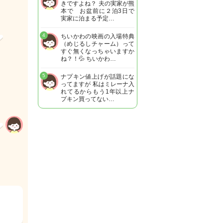
きですよね？ 夫の実家が熊
本で お盆前に２泊3日で
実家に泊まる予定…
4
ちいかわの映画の入場特典
（めじるしチャーム）って
すぐ無くなっちゃいますか
ね？！💦 ちいかわ…
5
ナプキン値上げが話題にな
ってますが 私はミレーナ入
れてるからもう1年以上ナ
プキン買ってない…