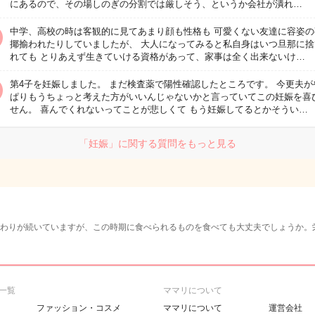
にあるので、その場しのぎの分割では厳しそう、というか会社が潰れ…
中学、高校の時は客観的に見てあまり顔も性格も 可愛くない友達に容姿の
揶揄われたりしていましたが、 大人になってみると私自身はいつ旦那に捨
れても とりあえず生きていける資格があって、家事は全く出来ないけ…
第4子を妊娠しました。 まだ検査薬で陽性確認したところです。 今更夫が
ぱりもうちょっと考えた方がいいんじゃないかと言っていてこの妊娠を喜
せん。 喜んでくれないってことが悲しくて もう妊娠してるとかそうい…
「妊娠」に関する質問をもっと見る
つわりが続いていますが、この時期に食べられるものを食べても大丈夫でしょうか。
一覧
ママリについて
ファッション・コスメ
ママリについて
運営会社