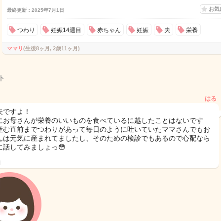
お気
最終更新：2025年7月1日
つわり
妊娠14週目
赤ちゃん
妊娠
夫
栄養
ママリ
(生後8ヶ月, 2歳11ヶ月)
ト
はる
夫ですよ！
にお母さんが栄養のいいものを食べているに越したことはないです
産む直前までつわりがあって毎日のように吐いていたママさんでもお
んは元気に産まれてましたし、そのための検診でもあるので心配なら
に話してみましょっ😳
日