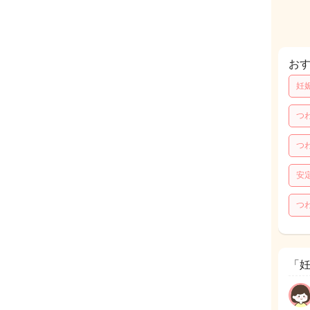
お
妊
つ
つ
安
つ
「