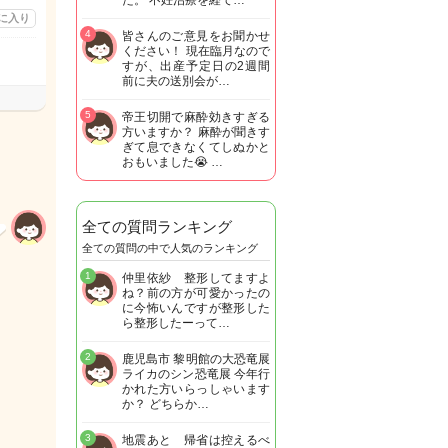
た。 不妊治療を経て…
に入り
4
皆さんのご意見をお聞かせ
ください！ 現在臨月なので
すが、出産予定日の2週間
前に夫の送別会が…
5
帝王切開で麻酔効きすぎる
方いますか？ 麻酔が聞きす
ぎて息できなくてしぬかと
おもいました😭 …
全ての質問ランキング
全ての質問の中で人気のランキング
1
仲里依紗 整形してますよ
ね？前の方が可愛かったの
に今怖いんですが整形した
ら整形したーって…
2
鹿児島市 黎明館の大恐竜展
ライカのシン恐竜展 今年行
かれた方いらっしゃいます
か？ どちらか…
3
地震あと 帰省は控えるべ