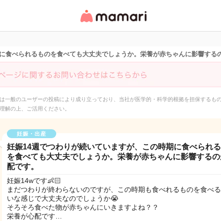
女性専用匿名QAアプ
リ・情報サイト
期に食べられるものを食べても大丈夫でしょうか。栄養が赤ちゃんに影響する
は一般のユーザーの投稿により成り立っており、当社が医学的・科学的根拠を担保するも
理解の上、ご活用ください。
妊娠・出産
妊娠14週でつわりが続いていますが、この時期に食べられ
を食べても大丈夫でしょうか。栄養が赤ちゃんに影響するの
配です。
妊娠14wです👶🏻
まだつわりが終わらないのですが、この時期も食べれるものを食べる
いな感じで大丈夫なのでしょうか😭
そろそろ食べた物が赤ちゃんにいきますよね？？
栄養が心配です…