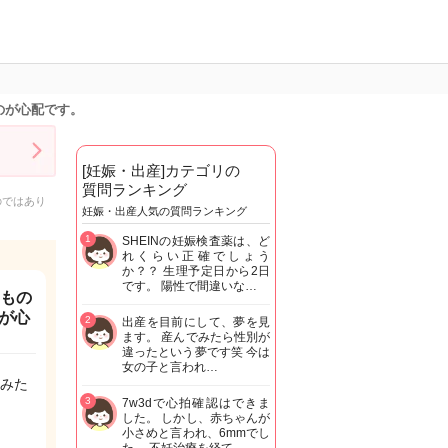
のが心配です。
[妊娠・出産]カテゴリの
質問ランキング
のではあり
妊娠・出産人気の質問ランキング
1
SHEINの妊娠検査薬は、ど
れくらい正確でしょう
か？？ 生理予定日から2日
です。 陽性で間違いな…
るもの
が心
2
出産を目前にして、夢を見
ます。 産んでみたら性別が
違ったという夢です笑 今は
女の子と言われ…
みた
3
7w3dで心拍確認はできま
した。 しかし、赤ちゃんが
小さめと言われ、6mmでし