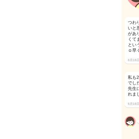
つわ
いと
があ
くて
とい
☺️
6月16
私も
でした
先生
れまし
6月16