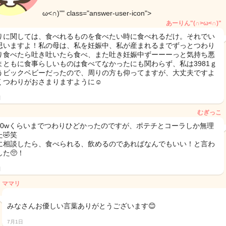
ω<∩)"" class="answer-user-icon">
あーりん"(∩>ω<∩)"
りに関しては、食べれるものを食べたい時に食べれるだけ。それでい
思いますよ！私の母は、私を妊娠中、私が産まれるまでずっとつわり
り食べたら吐き吐いたら食べ、また吐き妊娠中ずーーーっと気持ち悪
まともに食事らしいものは食べてなかったにも関わらず、私は3981ｇ
うビックベビーだったので、周りの方も仰ってますが、大丈夫ですよ
早くつわりがおさまりますように☺️
日
むぎっこ
20wくらいまでつわりひどかったのですが、ポテチとコーラしか無理
🤣笑
に相談したら、食べられる、飲めるのであればなんでもいい！と言わ
た🥺！
日
ママリ
みなさんお優しい言葉ありがとうございます😊
7月1日