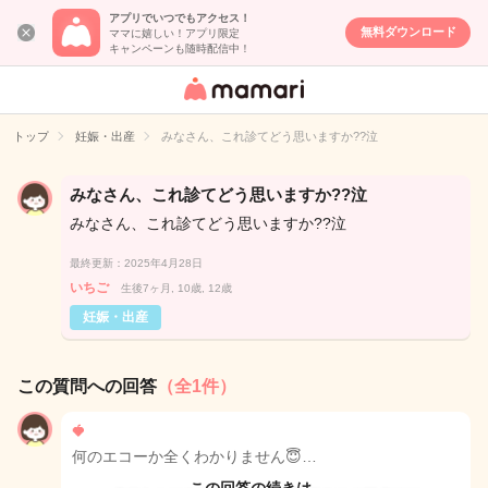
アプリでいつでもアクセス！
無料ダウンロード
ママに嬉しい！アプリ限定
キャンペーンも随時配信中！
女性専用匿名QA
アプリ・情報サ
トップ
妊娠・出産
みなさん、これ診てどう思いますか??泣
イト
みなさん、これ診てどう思いますか??泣
みなさん、これ診てどう思いますか??泣
最終更新：2025年4月28日
いちご
生後7ヶ月, 10歳, 12歳
妊娠・出産
この質問への回答
（全1件）
🍓
何のエコーか全くわかりません😇…