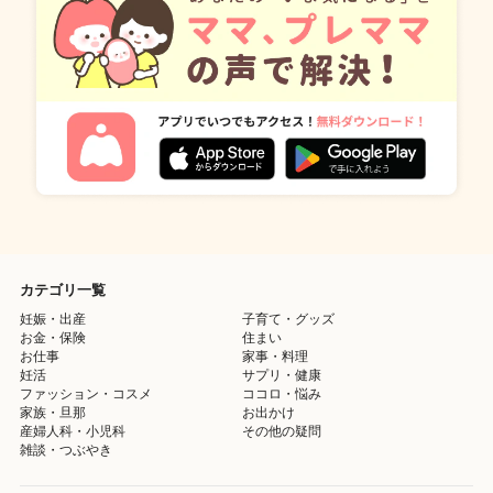
カテゴリ一覧
妊娠・出産
子育て・グッズ
お金・保険
住まい
お仕事
家事・料理
妊活
サプリ・健康
ファッション・コスメ
ココロ・悩み
家族・旦那
お出かけ
産婦人科・小児科
その他の疑問
雑談・つぶやき