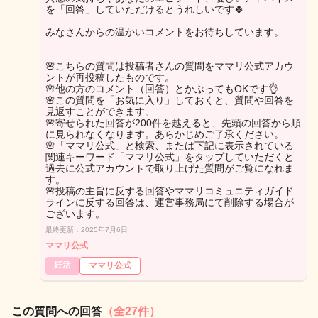
を「回答」していただけるとうれしいです🍀
みなさんからの温かいコメントをお待ちしています。
🌸こちらの質問は投稿者さんの質問をママリ公式アカウ
ントが再投稿したものです。
🌸他の方のコメント（回答）とかぶってもOKです👌
🌸この質問を「お気に入り」しておくと、質問や回答を
見返すことができます。
🌸寄せられた回答が200件を越えると、先頭の回答から順
に見られなくなります。あらかじめご了承ください。
🌸「ママリ公式」と検索、または下記に表示されている
関連キーワード「ママリ公式」をタップしていただくと
過去に公式アカウントで取り上げた質問がご覧になれま
す。
🌸投稿の主旨に反する回答やママリコミュニティガイド
ラインに反する回答は、運営事務局にて削除する場合が
ございます。
最終更新：2025年7月6日
ママリ公式
妊活
ママリ公式
この質問への回答
（全27件）