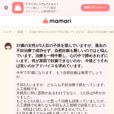
アプリでいつでもアクセス！
無料ダウンロード
ママに嬉しい！アプリ限定
キャンペーンも随時配信中！
女性専用匿名QA
アプリ・情報サ
トップ
妊活
37歳の女性が3人目の子供を望んでいますが、過去の不妊治療で
イト
37歳の女性が3人目の子供を望んでいますが、過去の
不妊治療で成功せず、自然妊娠も難しいのではと悩ん
でいます。治療を一時中断し、心の中で諦めきれずに
います。何が原因で妊娠できないのか、今後どうすれ
ば良いのかアドバイスを求めています。
今年で37歳になります。もう自然妊娠は無理でしょう
か…
子供2人いますが、どちらも不妊治療で授かっています。
人工授精です。
夫婦共に特に原因があるわけでもなく、1人目は5年かか
りました。
もともと3人欲しいと思って治療も頑張っていましたが、
人工授精で出来たなら今回も人工授精で頑張りましょう
と、6回ほど試しましたが出来ませんでした。
3人目を考えてから4年も経ってしまいました。