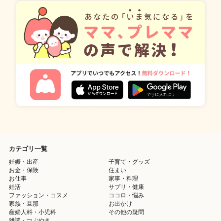
カテゴリ一覧
妊娠・出産
子育て・グッズ
お金・保険
住まい
お仕事
家事・料理
妊活
サプリ・健康
ファッション・コスメ
ココロ・悩み
家族・旦那
お出かけ
産婦人科・小児科
その他の疑問
雑談・つぶやき