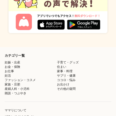
カテゴリ一覧
妊娠・出産
子育て・グッズ
お金・保険
住まい
お仕事
家事・料理
妊活
サプリ・健康
ファッション・コスメ
ココロ・悩み
家族・旦那
お出かけ
産婦人科・小児科
その他の疑問
雑談・つぶやき
ママリについて