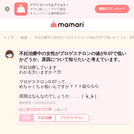
アプリでいつでもアクセス！
無料ダウンロード
ママに嬉しい！アプリ限定
キャンペーンも随時配信中！
女性専用匿名QA
アプリ・情報サ
トップ
妊活
不妊治療中の女性がプロゲステロンの値が0.07で低いかどうか、
イト
不妊治療中の女性がプロゲステロンの値が0.07で低い
かどうか、原因について知りたいと考えています。
不妊治療しています
わかる方いますか？🥺
プロゲステロン0.07って、、
めちゃくちゃ低いんですか？？？😫💦💦💦
原因はなんなのでしょうか、、、( ᵒ̴̶̷̥́ _ᵒ̴̶̷̣̥̀ )
最終更新：2025年3月30日
はじめてのママリ🔰
2歳1ヶ月
妊活
不妊治療
プロゲステロン