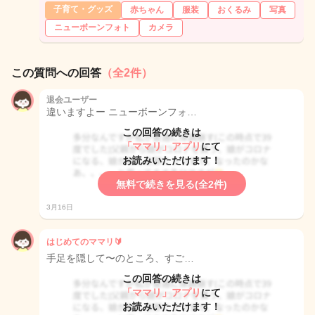
子育て・グッズ
赤ちゃん
服装
おくるみ
写真
ニューボーンフォト
カメラ
この質問への回答
（全2件）
退会ユーザー
違いますよー ニューボーンフォ…
この回答の続きは
「ママリ」アプリ
にて
お読みいただけます！
無料で続きを見る(全2件)
3月16日
はじめてのママリ🔰
手足を隠して〜のところ、すご…
この回答の続きは
「ママリ」アプリ
にて
お読みいただけます！