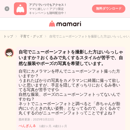
アプリでいつでもアクセス！
無料ダウンロード
ママに嬉しい！アプリ限定
キャンペーンも随時配信中！
女性専用匿名QA
アプリ・情報サ
トップ
子育て・グッズ
自宅でニューボーンフォトを撮影した方はいらっしゃい
イト
自宅でニューボーンフォトを撮影した方はいらっしゃ
いますか？おくるみで丸くするスタイルが苦手で、自
然な服装やポーズの写真を希望しています。
自宅にカメラマンを呼んでニューボーンフォト撮った方
いますか？
うまれたばかりの写真をカメラマンに綺麗に撮って欲し
いと思いますが、手足を隠してぎっちりにおくるみ巻い
てる写真が苦手です💦
自然な服装、ポーズのニューボーンフォトってないんで
すかね？
ネットでニューボーンフォトと調べると「赤ちゃんが胎
内にいたときの丸い姿勢」となってるので、おくるみで
丸くするのがニューボーンフォトってことですよね？
最終更新：2025年3月22日
ぺんぎん🐧
1歳2ヶ月, 4歳11ヶ月