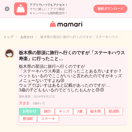
アプリでいつでもアクセス！
無料ダウンロード
ママに嬉しい！アプリ限定
キャンペーンも随時配信中！
女性専用匿名QA
アプリ・情報サ
トップ
お出かけ
栃木県の那須に旅行へ行くのですが「ステーキハウス…
イト
栃木県の那須に旅行へ行くのですが「ステーキハウス
寿楽」に行ったこと…
栃木県の那須に旅行へ行くのですが
「ステーキハウス寿楽」に行ったことある方いますか？
ペットもいるのでここがいいと言われたのですがキッズ
メニューないですよね😢
ウェブではいすはあると記載があったのですが....
3歳の子どももいるのでどうしたもんかと😞😞
最終更新：2024年9月17日
天まま
2歳9ヶ月
お出かけ
旅行
キッズ
3歳
栃木県
那須郡
那須町
ステーキ