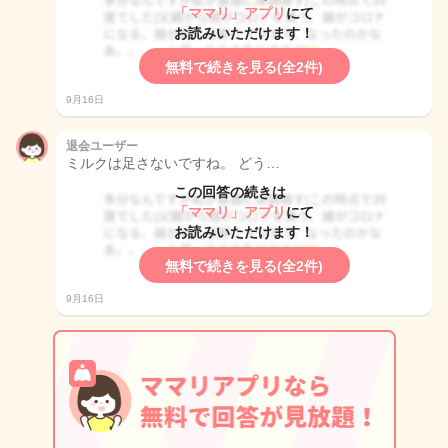
「ママリ」アプリ
にて
お読みいただけます！
無料で続きを見る(全2件)
9月16日
退会ユーザー
ミルクは足さないですね。 どう…
この回答の続きは
「ママリ」アプリ
にて
お読みいただけます！
無料で続きを見る(全2件)
9月16日