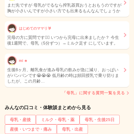
まだ先ですが 母乳がでるなら搾乳器買おうとおもうのですが
胸が小さいんですが小さい方でも出来るもんなんでしょうか
はじめてのママリ🔰
完母の方に質問です🙋‍♀️ いつから完母に出来ましたか？ 今生
後1週間で、母乳（5分ずつ）→ミルク足す にしています。
mi ☻
生後8ヶ月、離乳食が進み母乳の飲みが急に減り、おっぱい
がパンパンです😭😭😭 低月齢の時は頻回授乳で乗り切りま
したが、この月齢…
「母乳」に関する質問一覧を見る
みんなの口コミ・体験談まとめから見る
母乳・産後
ミルク・母乳・薬
母乳・生後25日
産後・いつまで・痛み
母乳・出産