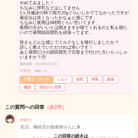
やめてみました！
ちなみに搾乳などはしてません
1ヶ月健診の時で両方10gぐらいしかでてなかったですが
最近出は良くなったかなぁと感じです。
ちなみに夜間は5時間ぐらい空いてます。
夜間の方がいいとは聞きますが寝てくれるのと私も寝た
いので昼間頻回授乳を頑張ってます。
皆さんどんな感じでミルクなしを移行しましたか？
詳しく教えていただければ幸いです！
あと昼間だけの頻回授乳で完母まで行けた方いらっしゃ
いますか？🥺
最終更新：2024年9月17日
ママリ
2歳0ヶ月
子育て・グッズ
ミルク
母乳
搾乳
産後
健診
混合から完母
この質問への回答
（全2件）
かおり
先日、桶谷式の助産師さんに来…
この回答の続きは