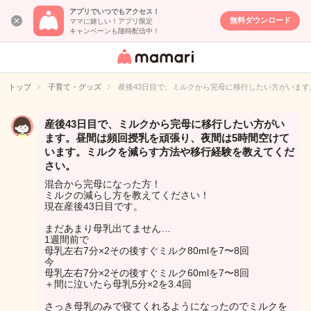
アプリでいつでもアクセス！
無料ダウンロード
ママに嬉しい！アプリ限定
キャンペーンも随時配信中！
女性専用匿名QA
アプリ・情報サ
トップ
子育て・グッズ
産後43日目で、ミルクから完母に移行したい方がいま
イト
産後43日目で、ミルクから完母に移行したい方がい
ます。昼間は頻回授乳を頑張り、夜間は5時間空けて
います。ミルクを減らす方法や移行経験を教えてくだ
さい。
混合から完母になった方！
ミルクの減らし方を教えてください！
現在産後43日目です。
まだあまり母乳出てません…
1週間前で
母乳左右7分×2その後すぐミルク80mlを7〜8回
今
母乳左右7分×2その後すぐミルク60mlを7〜8回
＋間に泣いたら母乳5分×2を3.4回
さっき母乳のみで寝てくれるようになったのでミルクを