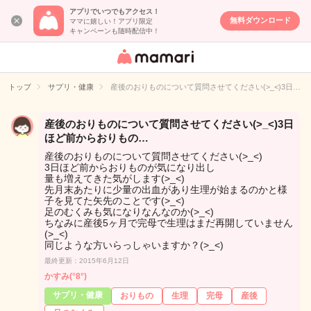
アプリでいつでもアクセス！
無料ダウンロード
ママに嬉しい！アプリ限定
キャンペーンも随時配信中！
女性専用匿名QA
アプリ・情報サ
トップ
サプリ・健康
産後のおりものについて質問させてください(>_<)3日…
イト
産後のおりものについて質問させてください(>_<)3日
ほど前からおりもの…
産後のおりものについて質問させてください(>_<)
3日ほど前からおりものが気になり出し
量も増えてきた気がします(>_<)
先月末あたりに少量の出血があり生理が始まるのかと様
子を見てた矢先のことです(>_<)
足のむくみも気になりなんなのか(>_<)
ちなみに産後5ヶ月で完母で生理はまだ再開していません
(>_<)
同じような方いらっしゃいますか？(>_<)
最終更新：2015年6月12日
かすみ(°8°)
サプリ・健康
おりもの
生理
完母
産後