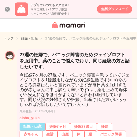
アプリでいつでもアクセス！
無料ダウンロード
ママに嬉しい！アプリ限定
キャンペーンも随時配信中！
女性専用匿名QA
アプリ・情報サ
トップ
妊娠・出産
27週の妊婦で、パニック障害のためジェイゾロフトを服用
イト
27週の妊婦で、パニック障害のためジェイゾロフト
を服用中。薬のことで悩んでおり、同じ経験の方と話
したいです。
今妊娠7ヶ月の27週です。パニック障害を患っていてジェ
イゾロフトを1錠服用しながらの妊娠生活です(>_<)今の
ところ異常はないと言われていますが毎日薬を服用する
のが赤ちゃんに申し訳なく辛いです(-｡-; 薬を止めて母体
が不安定になるほうがよくないと言われ服用していま
す。同じ状況の妊婦さんや妊娠、出産された方がいらっ
しゃればお話ししたいです(＞人＜;)
最終更新：2017年3月4日
aloha_yuka
妊娠・出産
妊娠7ヶ月
妊娠27週目
妊婦
赤ちゃん
生活
出産
体
服
パニック障害