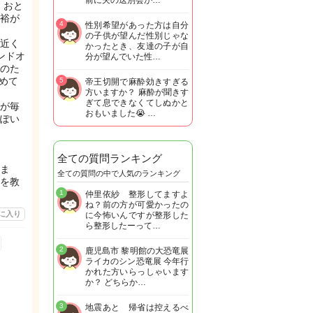
前に夫の送別会が…
、おと
裕が
4
性別希望があった方は自分
の子供が望んだ性別じゃな
近く
かったとき、友達の子が自
ンドオ
分が望んでいた性…
のた
めて
5
帝王切開で麻酔効きすぎる
方いますか？ 麻酔が聞きす
ぎて息できなくてしぬかと
が毎
おもいました😭 …
ぽい
全ての質問ランキング
ま
全ての質問の中で人気のランキング
を教
1
仲里依紗 整形してますよ
ね？前の方が可愛かったの
に入り
に今怖いんですが整形した
ら整形したーって…
2
鹿児島市 黎明館の大恐竜展
ライカのシン恐竜展 今年行
かれた方いらっしゃいます
か？ どちらか…
3
地震あと 帰省は控えるべ