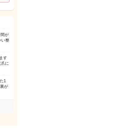
時間が
いい整
ます
状爪に
た1
の裏が