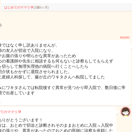
はじめてのママリ🔰
(2歳6ヶ月)
ト
moon
験ではなく申し訳ありませんが、
師の友人が切迫で入院になり、
中お腹の張りや明らかな異常があったため
めの看護師や先生に相談するも何もないと診察もしてもらえず
を切らして無理矢理他の病院へ行くことへしたら
紹介状もかかずに退院させられました。
に産婦人科探して、藤が丘のワキタさんへ転院してました
みにワキタさんでは転院後すぐ異常が見つかり即入院で、数日後に帝
開で出産しています
日
てのママリ🔰
ありがとうございます！
方は、おとめで切迫と診断されそのままおとめに入院→入院中
腹の張りや、異常があったのでおとめの医師に診察を依頼した