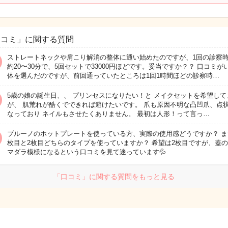
口コミ」に関する質問
ストレートネックや肩こり解消の整体に通い始めたのですが、1回の診察
約20〜30分で、5回セットで33000円ほどです。妥当ですか？？ 口コミが
体を選んだのですが、前回通っていたところは1回1時間ほどの診察時…
5歳の娘の誕生日、、 プリンセスになりたい！と メイクセットを希望して
が、 肌荒れが酷くでできれば避けたいです。 爪も原因不明な凸凹爪、点
なっており ネイルもさせたくありません。 最初は人形！って言っ…
ブルーノのホットプレートを使っている方、実際の使用感どうですか？ ま
枚目と2枚目どちらのタイプを使っていますか？ 希望は2枚目ですが、蓋
マダラ模様になるという口コミを見て迷っています💦
「口コミ」に関する質問をもっと見る