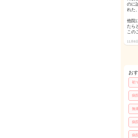
のに
れた
他院
たら
この
11月6
お
初
病
無
病
病