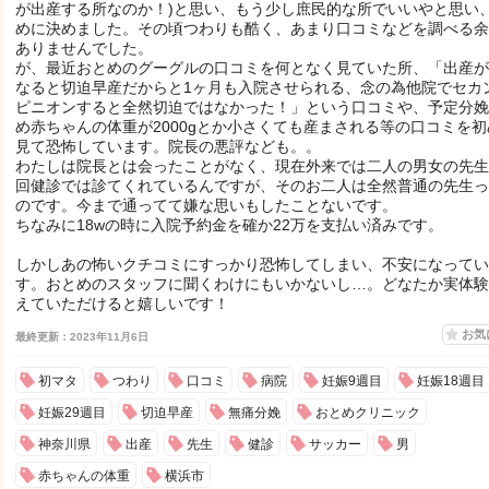
が出産する所なのか！)と思い、もう少し庶民的な所でいいやと思い
めに決めました。その頃つわりも酷く、あまり口コミなどを調べる余
ありませんでした。
が、最近おとめのグーグルの口コミを何となく見ていた所、「出産が
なると切迫早産だからと1ヶ月も入院させられる、念の為他院でセカ
ピニオンすると全然切迫ではなかった！」という口コミや、予定分娩
め赤ちゃんの体重が2000gとか小さくても産まされる等の口コミを初
見て恐怖しています。院長の悪評なども。。
わたしは院長とは会ったことがなく、現在外来では二人の男女の先生
回健診では診てくれているんですが、そのお二人は全然普通の先生っ
のです。今まで通ってて嫌な思いもしたことないです。
ちなみに18wの時に入院予約金を確か22万を支払い済みです。
しかしあの怖いクチコミにすっかり恐怖してしまい、不安になってい
す。おとめのスタッフに聞くわけにもいかないし…。どなたか実体験
えていただけると嬉しいです！
お気
最終更新：2023年11月6日
初マタ
つわり
口コミ
病院
妊娠9週目
妊娠18週目
妊娠29週目
切迫早産
無痛分娩
おとめクリニック
神奈川県
出産
先生
健診
サッカー
男
赤ちゃんの体重
横浜市