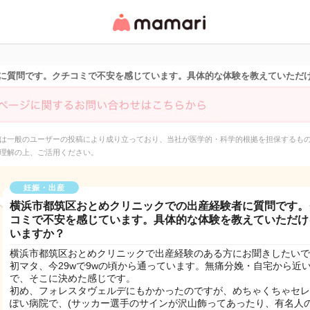
女性専用匿名QAアプ
リ・情報サイト
に質問です。クチコミで不安を感じています。具体的な体験を教えていただ
は一般のユーザーの投稿により成り立っており、当社が医学的・科学的根拠を担保するも
理解の上、ご活用ください。
妊娠・出産
横浜市都筑区おとめクリニックでの出産経験者に質問です。
コミで不安を感じています。具体的な体験を教えていただけ
いますか？
横浜市都筑区おとめクリニックで出産経験のある方にお聞きしたいで
初マタ、今29wで9wの頃から通っています。無痛分娩・自宅から近
で、そこに決めた感じです。
初め、フォレスタヴェルデにもかかったのですが、めちゃくちゃセレ
ぽい病院で、(サッカー選手のサインが沢山飾ってあったり、有名人