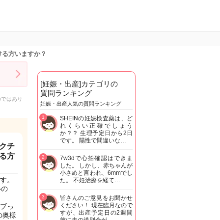
ける方いますか？
[妊娠・出産]カテゴリの
質問ランキング
のではあり
妊娠・出産人気の質問ランキング
1
SHEINの妊娠検査薬は、ど
れくらい正確でしょう
か？？ 生理予定日から2日
です。 陽性で間違いな…
クチ
る方
2
7w3dで心拍確認はできま
した。 しかし、赤ちゃんが
小さめと言われ、6mmでし
す。
た。 不妊治療を経て…
いの
3
皆さんのご意見をお聞かせ
ください！ 現在臨月なので
ブっ
すが、出産予定日の2週間
の奥様