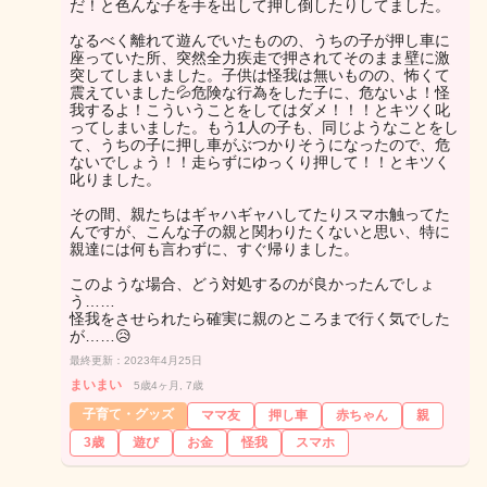
だ！と色んな子を手を出して押し倒したりしてました。
なるべく離れて遊んでいたものの、うちの子が押し車に
座っていた所、突然全力疾走で押されてそのまま壁に激
突してしまいました。子供は怪我は無いものの、怖くて
震えていました💦危険な行為をした子に、危ないよ！怪
我するよ！こういうことをしてはダメ！！！とキツく叱
ってしまいました。もう1人の子も、同じようなことをし
て、うちの子に押し車がぶつかりそうになったので、危
ないでしょう！！走らずにゆっくり押して！！とキツく
叱りました。
その間、親たちはギャハギャハしてたりスマホ触ってた
んですが、こんな子の親と関わりたくないと思い、特に
親達には何も言わずに、すぐ帰りました。
このような場合、どう対処するのが良かったんでしょ
う……
怪我をさせられたら確実に親のところまで行く気でした
が……😥
最終更新：2023年4月25日
まいまい
5歳4ヶ月, 7歳
子育て・グッズ
ママ友
押し車
赤ちゃん
親
3歳
遊び
お金
怪我
スマホ