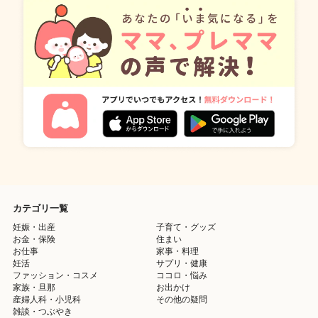
カテゴリ一覧
妊娠・出産
子育て・グッズ
お金・保険
住まい
お仕事
家事・料理
妊活
サプリ・健康
ファッション・コスメ
ココロ・悩み
家族・旦那
お出かけ
産婦人科・小児科
その他の疑問
雑談・つぶやき