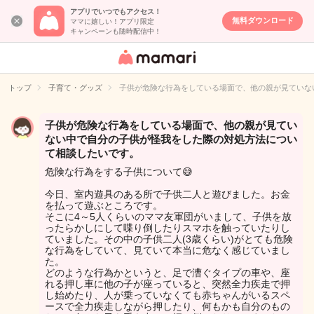
アプリでいつでもアクセス！
無料ダウンロード
ママに嬉しい！アプリ限定
キャンペーンも随時配信中！
女性専用匿名QA
アプリ・情報サ
トップ
子育て・グッズ
子供が危険な行為をしている場面で、他の親が見ていな
イト
子供が危険な行為をしている場面で、他の親が見てい
ない中で自分の子供が怪我をした際の対処方法につい
て相談したいです。
危険な行為をする子供について😅
今日、室内遊具のある所で子供二人と遊びました。お金
を払って遊ぶところです。
そこに4～5人くらいのママ友軍団がいまして、子供を放
ったらかしにして喋り倒したりスマホを触っていたりし
ていました。その中の子供二人(3歳くらい)がとても危険
な行為をしていて、見ていて本当に危なく感じていまし
た。
どのような行為かというと、足で漕ぐタイプの車や、座
れる押し車に他の子が座っていると、突然全力疾走で押
し始めたり、人が乗っていなくても赤ちゃんがいるスペ
ースで全力疾走しながら押したり、何もかも自分のもの