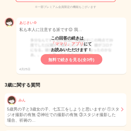
※一部プレミアム会員限定の機能もございます
あじさい💠
私も本人に注意する派です😌 我…
この回答の続きは
「ママリ」アプリ
にて
お読みいただけます！
無料で続きを見る(全3件)
4月25日
3歳に関する質問
みん
5歳男の子と3歳女の子、七五三をしようと思いますが ①スタ
ジオ撮影の有無 ②神社での撮影の有無 ③スタジオ撮影した
場合、祈祷の…