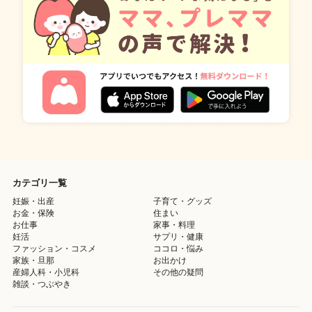
カテゴリ一覧
妊娠・出産
子育て・グッズ
お金・保険
住まい
お仕事
家事・料理
妊活
サプリ・健康
ファッション・コスメ
ココロ・悩み
家族・旦那
お出かけ
産婦人科・小児科
その他の疑問
雑談・つぶやき