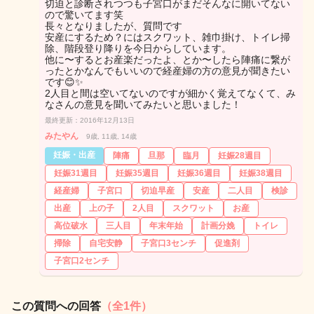
切迫と診断されつつも子宮口がまだそんなに開いてない
ので驚いてます笑
長々となりましたが、質問です
安産にするため？にはスクワット、雑巾掛け、トイレ掃
除、階段登り降りを今日からしています。
他に〜するとお産楽だったよ、とか〜したら陣痛に繋が
ったとかなんでもいいので経産婦の方の意見が聞きたい
です😊✨
2人目と間は空いてないのですが細かく覚えてなくて、み
なさんの意見を聞いてみたいと思いました！
最終更新：2016年12月13日
みたやん
9歳, 11歳, 14歳
妊娠・出産
陣痛
旦那
臨月
妊娠28週目
妊娠31週目
妊娠35週目
妊娠36週目
妊娠38週目
経産婦
子宮口
切迫早産
安産
二人目
検診
出産
上の子
2人目
スクワット
お産
高位破水
三人目
年末年始
計画分娩
トイレ
掃除
自宅安静
子宮口3センチ
促進剤
子宮口2センチ
この質問への回答
（全1件）