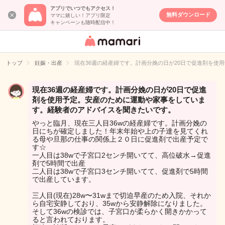
アプリでいつでもアクセス！
無料ダウンロード
ママに嬉しい！アプリ限定
キャンペーンも随時配信中！
女性専用匿名QA
アプリ・情報サ
トップ
妊娠・出産
現在36週の経産婦です。計画分娩の日が20日で促進剤を使
イト
現在36週の経産婦です。計画分娩の日が20日で促進
剤を使用予定。安産のために運動や家事をしていま
す。経験者のアドバイスを聞きたいです。
やっと臨月、現在三人目36wの経産婦です。計画分娩の
日にちが確定しました！年末年始や上の子達を見てくれ
る母や旦那の仕事の関係上２０日に促進剤で出産予定で
す☆
一人目は38wで子宮口2センチ開いてて、高位破水→促進
剤で5時間で出産
二人目は38wで子宮口3センチ開いてて、促進剤で5時間
で出産しています。
三人目(現在)28w〜31wまで切迫早産のため入院、それか
ら自宅安静しており、35wから安静解除になりました。
そして36wの検診では、子宮口が柔らかく開きかかって
ると言われております。