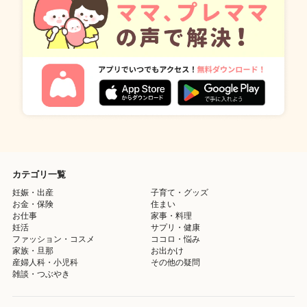
カテゴリ一覧
妊娠・出産
子育て・グッズ
お金・保険
住まい
お仕事
家事・料理
妊活
サプリ・健康
ファッション・コスメ
ココロ・悩み
家族・旦那
お出かけ
産婦人科・小児科
その他の疑問
雑談・つぶやき