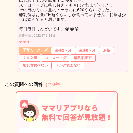
はじめてミルク飲まずに寝ました。
ストローマグに移し替えてもさほど飲まずでした。
その日のミルク量のトータルは620くらいでした。
離乳食はお昼に50gくらいしか食べていません。お茶は少
しは飲んでると思います。
毎日毎日しんどいです。😭😭😭
最終更新：2022年7月13日
ママリ
子育て・グッズ
生後2ヶ月
生後8ヶ月
お茶
ミルク量
ストローマグ
哺乳瓶拒否
離乳食食べない
ミルク飲まない
この質問への回答
（全0件）