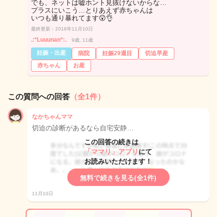
でも、ネットは嘘ホント見抜けないからな…
プラスにいこう…とりあえず赤ちゃんは
いつも通り暴れてます😲👌
最終更新：2016年11月10日
.:*Luuunan*:.
9歳, 11歳
妊娠・出産
病院
妊娠29週目
切迫早産
赤ちゃん
お産
この質問への回答
（全1件）
なかちゃんママ
切迫の診断があるなら自宅安静…
この回答の続きは
「ママリ」アプリ
にて
お読みいただけます！
無料で続きを見る(全1件)
11月10日