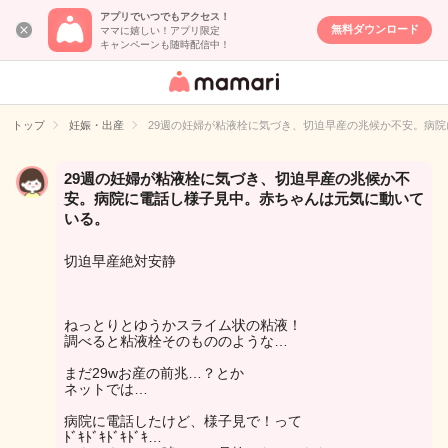
アプリでいつでもアクセス！
無料ダウンロード
ママに嬉しい！アプリ限定
キャンペーンも随時配信中！
女性専用匿名QA
アプリ・情報サ
トップ
妊娠・出産
29週の妊婦が粘液栓に気づき、切迫早産の兆候か不安。病
イト
29週の妊婦が粘液栓に気づき、切迫早産の兆候か不
安。病院に電話し様子見中。赤ちゃんは元気に動いて
いる。
切迫早産絶対安静
ねっとりとゆうかスライム状の粘液！
調べると粘液栓そのもののような…
まだ29wお産の前兆…？とか
ネットでは…
病院に電話したけど、様子見で！って
ﾄﾞｷﾄﾞｷﾄﾞｷﾄﾞｷ…