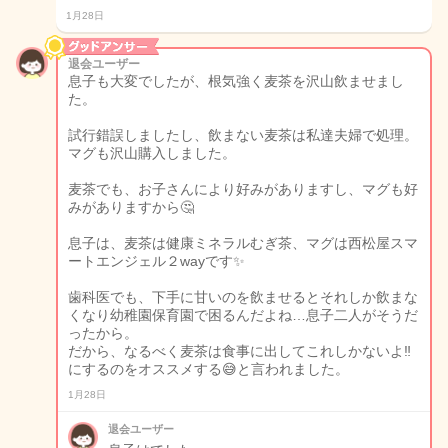
1月28日
退会ユーザー
息子も大変でしたが、根気強く麦茶を沢山飲ませまし
た。
試行錯誤しましたし、飲まない麦茶は私達夫婦で処理。
マグも沢山購入しました。
麦茶でも、お子さんにより好みがありますし、マグも好
みがありますから🤔
息子は、麦茶は健康ミネラルむぎ茶、マグは西松屋スマ
ートエンジェル２wayです✨
歯科医でも、下手に甘いのを飲ませるとそれしか飲まな
くなり幼稚園保育園で困るんだよね…息子二人がそうだ
ったから。
だから、なるべく麦茶は食事に出してこれしかないよ‼️
にするのをオススメする😅と言われました。
1月28日
退会ユーザー