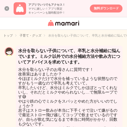
アプリでいつでもアクセス！
無料ダウンロード
ママに嬉しい！アプリ限定
キャンペーンも随時配信中！
女性専用匿名QA
アプリ・情報サ
トップ
子育て・グッズ
水分を取らない子供について、卒乳と水分補給に悩んで
イト
水分を取らない子供について、卒乳と水分補給に悩ん
でいます。ミルク以外での水分補給方法や飲み方につ
いてアドバイスを求めています。
水分を取らない子のお母さんに質問です！
改善策はありましたか？
今ほぼミルクだけで水分を補っているような状態なので
すがもう一歳なので卒乳も考えていて。
卒乳したいけど、水分はミルクでしかほぼとってくれな
いし、それだとミルクやめられないし…で無限ループで
す😅
やはり鉄の心でミルクをスパッとやめた方がいいのでし
ょうか？
息子はストロー飲みが本当に下手くそで泣いて嫌がるの
で最近ストロー飛び越してコップで飲ませているのです
が、自らが飲む気になるまで本当に時間がかかり、回数
も少ないです。