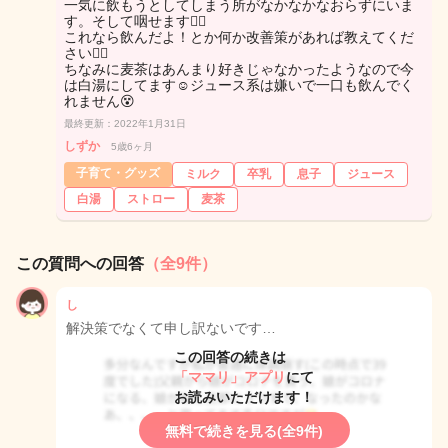
一気に飲もうとしてしまう所がなかなかなおらずにいま
す。そして咽せます😵‍💫
これなら飲んだよ！とか何か改善策があれば教えてくだ
さい🙇‍♀️
ちなみに麦茶はあんまり好きじゃなかったようなので今
は白湯にしてます☺️ジュース系は嫌いで一口も飲んでく
れません😵
最終更新：2022年1月31日
しずか
5歳6ヶ月
子育て・グッズ
ミルク
卒乳
息子
ジュース
白湯
ストロー
麦茶
この質問への回答
（全9件）
し
解決策でなくて申し訳ないです…
この回答の続きは
「ママリ」アプリ
にて
お読みいただけます！
無料で続きを見る(全9件)