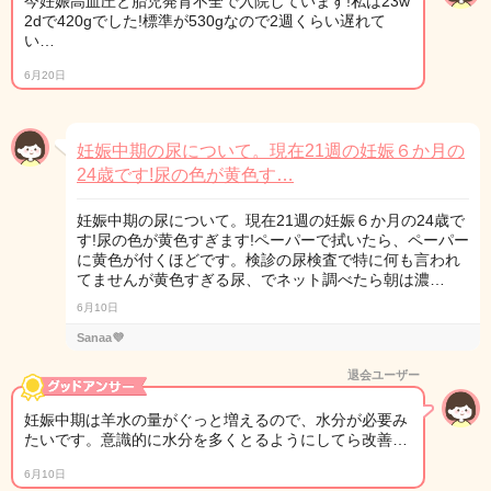
今妊娠高血圧と胎児発育不全で入院しています!私は23w
2dで420gでした!標準が530gなので2週くらい遅れて
い…
6月20日
妊娠中期の尿について。現在21週の妊娠６か月の
24歳です!尿の色が黄色す…
妊娠中期の尿について。現在21週の妊娠６か月の24歳で
す!尿の色が黄色すぎます!ペーパーで拭いたら、ペーパー
に黄色が付くほどです。検診の尿検査で特に何も言われ
てませんが黄色すぎる尿、でネット調べたら朝は濃…
6月10日
Sanaa💜
退会ユーザー
妊娠中期は羊水の量がぐっと増えるので、水分が必要み
たいです。意識的に水分を多くとるようにしてら改善…
6月10日