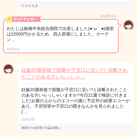
にゃんちき
ジェラトン
わたしは板橋中央総合病院で出産しました(●´ω｀●)個室
は22000円かかるため、四人部屋にしました。カーテ
ン…
10月21日
妊娠20週前後で胎盤が子宮口に近い?と診断され
たことのある方いらっしゃ…
妊娠20週前後で胎盤が子宮口に近い?と診断されたこと
のある方いらっしゃいますか?今日21週で検診に行きま
した!お腹の上からのエコーの後に予定外の経膣エコーが
あり、子宮頚管や子宮口の開きなんかを見られました
(´…
10月15日
神田ｯﾂｪﾙ松茸ｯﾂｫ🥶AI怖い