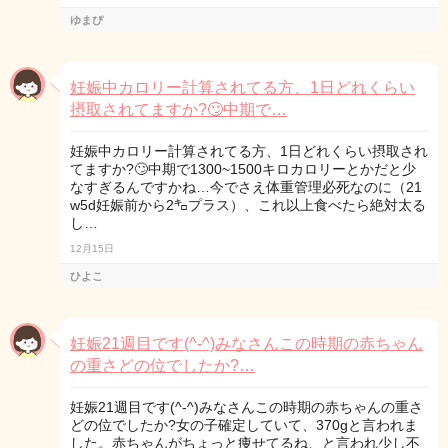
ゆまぴ
妊娠中カロリー計算されてる方、1日どれくらい
摂取されてますか?🙄中期で…
妊娠中カロリー計算されてる方、1日どれくらい摂取され
てますか?🙄中期で1300~1500キロカロリーとかだと少
なすぎるんですかね…今でさえ体重管理必死なのに（21
w5d妊娠前から2㌔プラス）、これ以上食べたら絶対太る
し…
12月15日
ひよこ
妊娠21週目です(^-^)みなさんこの時期の赤ちゃん
の重さどの位でしたか?…
妊娠21週目です(^-^)みなさんこの時期の赤ちゃんの重さ
どの位でしたか?女の子確定していて、370gと言われま
した。赤ちゃんがちょっと痩せてるね、と言われ少し不