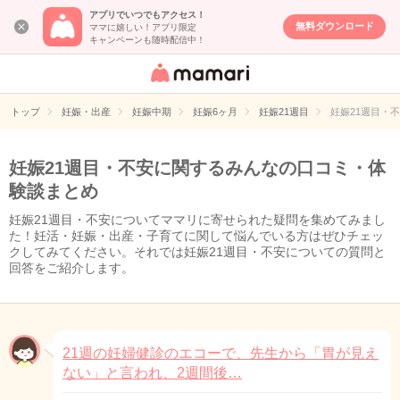
アプリでいつでもアクセス！
無料ダウンロード
ママに嬉しい！アプリ限定
キャンペーンも随時配信中！
女性専用匿名QA
アプリ・情報サ
トップ
妊娠・出産
妊娠中期
妊娠6ヶ月
妊娠21週目
妊娠21週目・
イト
妊娠21週目・不安に関するみんなの口コミ・体
験談まとめ
妊娠21週目・不安についてママリに寄せられた疑問を集めてみまし
た！妊活・妊娠・出産・子育てに関して悩んでいる方はぜひチェッ
クしてみてください。それでは妊娠21週目・不安についての質問と
回答をご紹介します。
21週の妊婦健診のエコーで、先生から「胃が見え
ない」と言われ、2週間後…