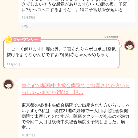
きてしまいそうな感覚があります(｡•́︿•̀｡)膣の奥、子宮
口?がヘコヘコするような…。特に子宮頸管が短いと…
11月25日
いちこ
baaaaan
すごーく解ります‼‼膣の奥、子宮あたりをボコボコ!空気
抜けるようなかんじですよの(笑)赤ちゃん今めちゃく…
11月26日
東京都の板橋中央総合病院でご出産された方いら
っしゃいますか?私は、現…
東京都の板橋中央総合病院でご出産された方いらっしゃ
いますか?私は、現在21週の妊婦で一人目は北社会保健
病院で出産したのですが、陣痛タクシーがあるのが魅力
で今回二人目は板橋中央総合病院を予約しました。病
室…
10月21日