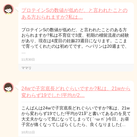
プロテインSの数値が低めだ、と言われたことの
ある方おられますか?私は…
プロテインSの数値が低めだ、と言われたことのある方
おられますか?私は不育症で3度、初期の稽留流産の経験
があり、現在は4度目の妊娠23週目になります。ここま
で育ってくれたのは初めてです。ヘパリンは20週まで、
…
11月30日
ママリ
24wで子宮底長どれぐらいですか?私は、21wから
変わらず19でした!平均が2…
こんばんは24wで子宮底長どれぐらいですか?私は、21w
から変わらず19でした!平均が21㌢と書いてあるのを見て
大丈夫かなって気になってしまって( ´･ω ก` )今日、お昼
子宮が痛くなってしばらくしたら、良くなりました(…
10月11日