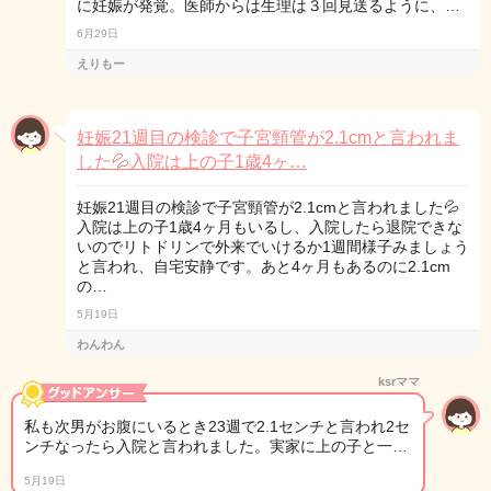
に妊娠が発覚。医師からは生理は３回見送るように、…
6月29日
えりもー
妊娠21週目の検診で子宮頸管が2.1cmと言われま
した💦入院は上の子1歳4ヶ…
妊娠21週目の検診で子宮頸管が2.1cmと言われました💦
入院は上の子1歳4ヶ月もいるし、入院したら退院できな
いのでリトドリンで外来でいけるか1週間様子みましょう
と言われ、自宅安静です。あと4ヶ月もあるのに2.1cm
の…
5月19日
わんわん
ksrママ
私も次男がお腹にいるとき23週で2.1センチと言われ2セ
ンチなったら入院と言われました。実家に上の子と一…
5月19日