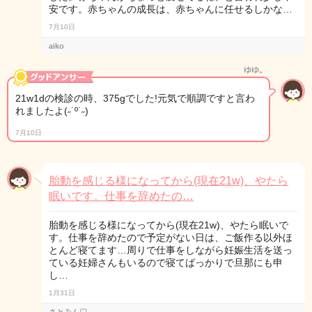
安です。赤ちゃんの成長は、赤ちゃんに任せるしかな…
7月10日
aiko
ゆゆ。
21w1dの検診の時、375gでした!元気で順調ですと言わ
れましたよ(˶˙º˙˶)
7月10日
胎動を感じる様になってから(現在21w)、やたら
眠いです。仕事を辞めたの…
胎動を感じる様になってから(現在21w)、やたら眠いで
す。仕事を辞めたので予定がない日は、ご飯作る以外ほ
とんど寝てます…周りで仕事をしながら妊娠生活を送っ
ている妊婦さんもいるので寝てばっかりで旦那にも申
し…
1月31日