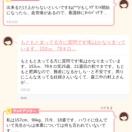
出来るだけ上がらないといいですね(^^)!もしﾏｸﾞｾﾝﾄ開始
になったら、血管痛があるので、看護師にﾎｯﾄﾊﾟｯｸ下…
5月15日
もともと太ってる方に質問です!私はかなり太って
います。153㎝、78キロ…
もともと太ってる方に質問です!私はかなり太っていま
す。153㎝、78キロ笑25歳、21週目の初マタです。もと
もと肥満なので、難産になるかしら‥と不安です。周り
にこんな太ってる妊婦さんいなくて、森三中の村上さん
が…
4月1日
Ash
コゲまま
私は157cm、96kg。只今、18週です。ハワイに住んで
いて先生からは体重については何も言われていないで
す。…