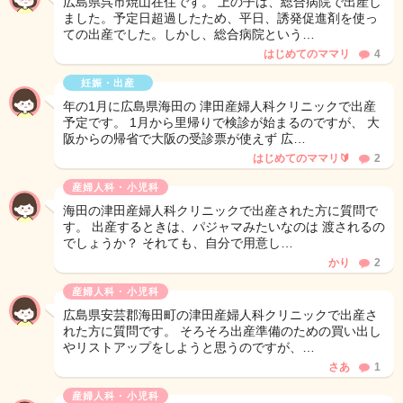
広島県呉市焼山在住です。 上の子は、総合病院で出産し
ました。予定日超過したため、平日、誘発促進剤を使っ
ての出産でした。しかし、総合病院という…
はじめてのママリ
4
妊娠・出産
年の1月に広島県海田の 津田産婦人科クリニックで出産
予定です。 1月から里帰りで検診が始まるのですが、 大
阪からの帰省で大阪の受診票が使えず 広…
はじめてのママリ🔰
2
産婦人科・小児科
海田の津田産婦人科クリニックで出産された方に質問で
す。 出産するときは、パジャマみたいなのは 渡されるの
でしょうか？ それても、自分で用意し…
かり
2
産婦人科・小児科
広島県安芸郡海田町の津田産婦人科クリニックで出産さ
れた方に質問です。 そろそろ出産準備のための買い出し
やリストアップをしようと思うのですが、…
さあ
1
産婦人科・小児科