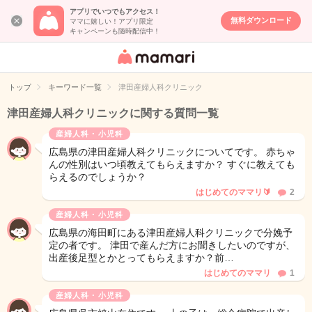
アプリでいつでもアクセス！
無料ダウンロード
ママに嬉しい！アプリ限定
キャンペーンも随時配信中！
女性専用匿名QA
アプリ・情報サ
トップ
キーワード一覧
津田産婦人科クリニック
イト
津田産婦人科クリニックに関する質問一覧
産婦人科・小児科
広島県の津田産婦人科クリニックについてです。 赤ちゃ
んの性別はいつ頃教えてもらえますか？ すぐに教えても
らえるのでしょうか？
はじめてのママリ🔰
2
産婦人科・小児科
広島県の海田町にある津田産婦人科クリニックで分娩予
定の者です。 津田で産んだ方にお聞きしたいのですが、
出産後足型とかとってもらえますか？前…
はじめてのママリ
1
産婦人科・小児科