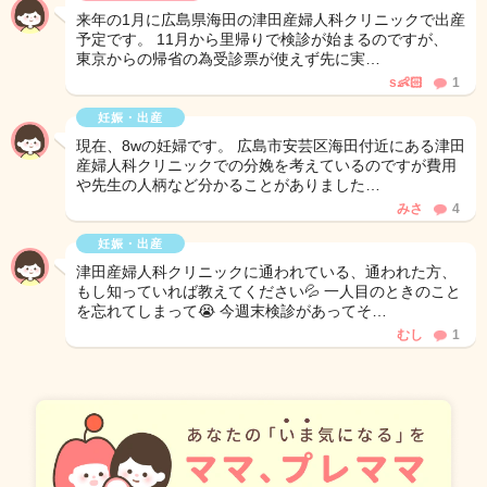
来年の1月に広島県海田の津田産婦人科クリニックで出産
予定です。 11月から里帰りで検診が始まるのですが、
東京からの帰省の為受診票が使えず先に実…
s👶🏻
1
妊娠・出産
現在、8wの妊婦です。 広島市安芸区海田付近にある津田
産婦人科クリニックでの分娩を考えているのですが費用
や先生の人柄など分かることがありました…
みさ
4
妊娠・出産
津田産婦人科クリニックに通われている、通われた方、
もし知っていれば教えてください💦 一人目のときのこと
を忘れてしまって😭 今週末検診があってそ…
むし
1