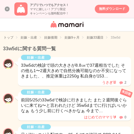
アプリでいつでもアクセス！
無料ダウンロード
ママに嬉しい！アプリ限定
キャンペーンも随時配信中！
女性専用匿名QA
アプリ・情報サ
トップ
妊娠・出産
妊娠後期
妊娠9ヶ月
妊娠33週目
33w5d
イト
33w5dに関する質問一覧
妊娠・出産
33w5dの検診で頭の大きさが8.8㎝で37週相当でした そ
の他も1〜2週大きめで自然分娩可能なのか不安になって
きました、、推定体重は2250g 私自身が153…
うさぎ🐰
2
未回答
妊娠・出産
前回5/25の33w5dで検診に行きました また２週間後ぐら
いに来てね〜と言われたけど 35w5dまでに行けばいいか
なぁ もう少し前に行くべきかなぁ 今まで…
はじめてのママリ🔰
0
妊娠・出産