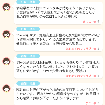
妊娠・出産
切迫早産で入院中でメンタルが持ちそうにありません。
子宮頸管が1.7㌢で入院してから1週間が経ちましたが、
私の血管が脆いのかほぼ1日おきに差し替…
まつこ
5
妊娠・出産
35w2d初マタ・妊娠高血圧腎症のため3週間前の32w3dか
ら管理入院しており、今後の出産方法で悩んでいます。
健診時に血圧と尿蛋白、血液検査から緊急…
はじめてのママリ🔰
1
妊娠・出産
33w5d👶🏻2人目妊娠中、1人目から張りやすい体質 似た
ような方いたらお話お伺いしたいです🥲 1人目→お腹の
張りに気づかず、31wで少量の出血あり 受診の…
はじめてのママリ🔰
1
妊娠・出産
臨月前にお腹が下がった場合の出産時期についてお聞き
したいです。 現在33w5dの経産婦なのですが、昨日辺り
から急激にお腹が下がったように感じます…
まこ
2