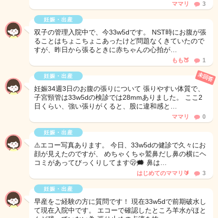
ママリ
3
妊娠・出産
双子の管理入院中で、今33w5dです。 NST時にお腹が張
ることはちょこちょこあったけど問題なくきていたので
すが、昨日から張るときに赤ちゃんの心拍が…
もも🍑
1
未回答
妊娠・出産
妊娠34週3日のお腹の張りについて 張りやすい体質で、
子宮頸管は33w5dの検診では28mmありました。 ここ2
日くらい、強い張りがくると、股に違和感と…
ママリ
0
妊娠・出産
⚠️エコー写真あります。 今日、33w5dの健診で久々にお
顔が見えたのですが、 めちゃくちゃ鷲鼻だし鼻の横にヘ
コミがあってびっくりしてます🫢🗯️ 鼻は…
はじめてのママリ🔰
3
妊娠・出産
早産をご経験の方に質問です！ 現在33w5dで前期破水し
て現在入院中です。 エコーで確認したところ羊水がほと