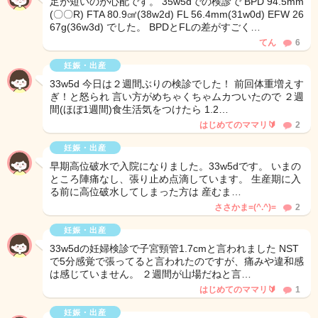
足が短いのが心配です。 35w5dでの検診で BPD 94.5mm
(〇〇R) FTA 80.9㎠(38w2d) FL 56.4mm(31w0d) EFW 26
67g(36w3d) でした。 BPDとFLの差がすごく…
てん
6
妊娠・出産
33w5d 今日は２週間ぶりの検診でした！ 前回体重増えす
ぎ！と怒られ 言い方がめちゃくちゃムカついたので ２週
間(ほぼ1週間)食生活気をつけたら 1.2…
はじめてのママリ🔰
2
妊娠・出産
早期高位破水で入院になりました。33w5dです。 いまの
ところ陣痛なし、張り止め点滴しています。 生産期に入
る前に高位破水してしまった方は 産むま…
ささかま=(^.^)=
2
妊娠・出産
33w5dの妊婦検診で子宮頸管1.7cmと言われました NST
で5分感覚で張ってると言われたのですが、痛みや違和感
は感じていません。 ２週間が山場だねと言…
はじめてのママリ🔰
1
妊娠・出産