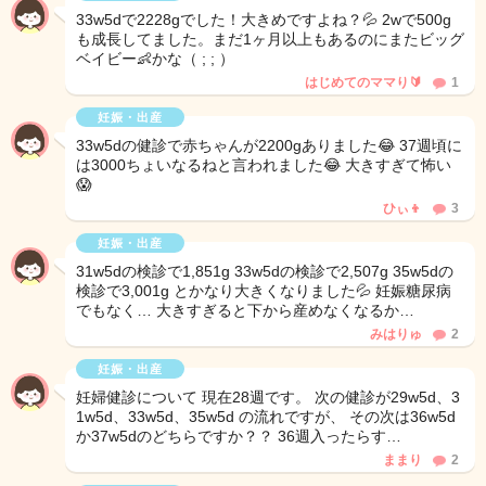
33w5dで2228gでした！大きめですよね？💦 2wで500g
も成長してました。まだ1ヶ月以上もあるのにまたビッグ
ベイビー👶かな（ ; ; ）
はじめてのママり🔰
1
妊娠・出産
33w5dの健診で赤ちゃんが2200gありました😂 37週頃に
は3000ちょいなるねと言われました😂 大きすぎて怖い
😱
ひぃ👦
3
妊娠・出産
31w5dの検診で1,851g 33w5dの検診で2,507g 35w5dの
検診で3,001g とかなり大きくなりました💦 妊娠糖尿病
でもなく… 大きすぎると下から産めなくなるか…
みはりゅ
2
妊娠・出産
妊婦健診について 現在28週です。 次の健診が29w5d、3
1w5d、33w5d、35w5d の流れですが、 その次は36w5d
か37w5dのどちらですか？？ 36週入ったらす…
ままり
2