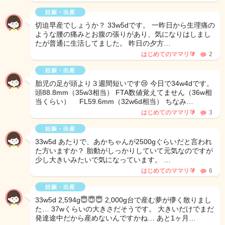
妊娠・出産
切迫早産でしょうか？ 33w5dです。 一昨日から生理痛の
ような腰の痛みとお腹の張りがあり、気になりはしまし
たが普通に生活してました。 昨日の夕方…
はじめてのママリ🔰
2
妊娠・出産
胎児の足が頭より３週間短いです😢 今日で34w4dです。
頭88.8mm（35w3相当） FTA数値覚えてません（36w相
当くらい） FL59.6mm（32w6d相当） ちなみ…
はじめてのママリ🔰
3
妊娠・出産
33w5d あたりで、あかちゃんが2500gぐらいだと言われ
た方いますか？ 胎動がしっかりしていて元気なのですが
少し大きいみたいで気になっています。 …
はじめてのママリ🔰
6
妊娠・出産
33w5d 2,594g😇😇😇 2,000g台で産む夢が儚く散りまし
た… 37wくらいの大きさだそうです。 大きいだけでまだ
発達途中だから産めないんですかね… あと1ヶ月…