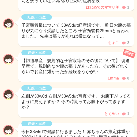
んど残っていない為 張り止めの点滴を抜…
はじめてのママリ🔰
1
妊娠・出産
子宮頸管長について 33w5dの経産婦です。 昨日お腹の張
りが気になり受診したところ 子宮頸管長29mmと言われ
ました。 先生は張りがあれば横になって…
ちょこ
2
未回答
妊娠・出産
【切迫早産、規則的な子宮収縮のその後について】 切迫
早産で、規則的なお腹の張りがあった方、その後どれく
らいでお産に繋がったか経験をうかがい…
Emma
0
妊娠・出産
左側が33w0d 右側が33w5dの写真です。 お腹下がってる
ように見えますか？ 今の時期ってお腹下がってきます
か？
とくめい
1
妊娠・出産
今日33w5dで健診に行きました！ 赤ちゃんの推定体重が