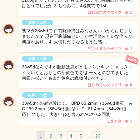
2200g超えてたのですが みなさんの同じ時期の赤ちゃん
はどうでしたか？ ちなみに、4週間前で150…
はじめてのママリ🔰
1
妊娠・出産
初マタ33w5dです 前駆陣痛はみなさんいつからはじまり
ましたか？ 現在下腹部痛というか生理痛みたいな痛みが
何度かあります 大便したくなるような感…
初マタ🐰女の子ママ
1
未回答
妊娠・出産
33w5dなんですが胎動は息がとまぐらいキツく さっきト
イレいくとおりものが黄色で びよーんとのびてました。
何回か拭いてもまだ黄色の織物付いてた…
はじめてのママリ🔰
0
妊娠・出産
33w5dでの👶健診にて、 BPD 85.2mm（35w0d相応） A
C 299.3mm（36w6d相応😰） FL 61.4mm（34w2d相
応） でした。大きいねと言われACのみ2回測…
こまま🐶
1
1
2
3
4
5
…
20