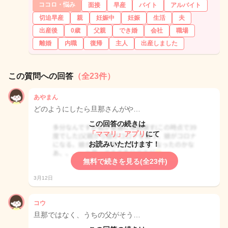
ココロ・悩み
面接
早産
バイト
アルバイト
切迫早産
親
妊娠中
妊娠
生活
夫
出産後
0歳
父親
でき婚
会社
職場
離婚
内職
復帰
主人
出産しました
この質問への回答
（全23件）
あやまん
どのようにしたら旦那さんがや…
この回答の続きは
「ママリ」アプリ
にて
お読みいただけます！
無料で続きを見る(全23件)
3月12日
コウ
旦那ではなく、うちの父がそう…