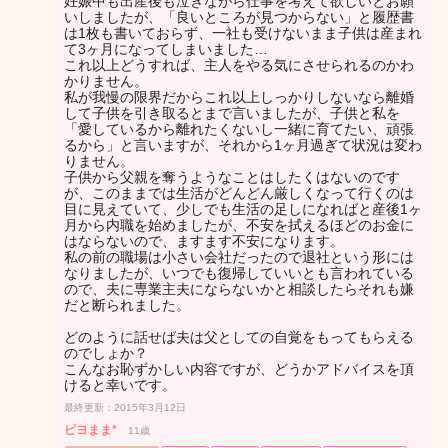
妊娠中も出産後も泣きながら仕事を考えて欲しいとお願
いしましたが、「良いところが見つからない」と履歴書
は1枚も書いておらず、一社も受けないまま子供は産まれ
て3ヶ月になってしまいました…
これ以上どうすれば、主人をやる気にさせられるのかわ
かりません。
私が我慢の限界だからこれ以上しっかりしないなら離婚
して子供を引き取るとまで言いましたが、子供と私を
「愛しているから離れたくないし一緒に育てたい、頑張
るから」と言いますが、それから1ヶ月過ぎて状況は変わ
りません。
子供から父親を奪うようなことはしたくはないのです
が、このままでは生活がどんどん厳しくなって行くのは
目に見えていて、少しでも生活の足しになればと産後1ヶ
月から内職を始めましたが、不安を拭えるほどのお金に
はならないので、ますます不安になります。
私の前の職場は小さい会社だったので退社という形には
なりましたが、いつでも復帰していいとも言われている
ので、夫に専業主夫にならないかと相談したらそれも嫌
だと断られました。
どのように話せば夫は父としての自覚をもってもらえる
のでしょか？
こんなお恥ずかしい内容ですが、どうかアドバイスを頂
けると幸いです。
最終更新：2015年3月12日
ピヨまま*
11歳