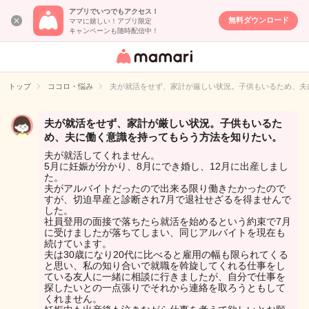
アプリでいつでもアクセス！
無料ダウンロード
ママに嬉しい！アプリ限定
キャンペーンも随時配信中！
女性専用匿名QA
アプリ・情報サ
トップ
ココロ・悩み
夫が就活をせず、家計が厳しい状況。子供もいるため、夫
イト
夫が就活をせず、家計が厳しい状況。子供もいるた
め、夫に働く意識を持ってもらう方法を知りたい。
夫が就活してくれません。
5月に妊娠が分かり、8月にでき婚し、12月に出産しまし
た。
夫がアルバイトだったので出来る限り働きたかったので
すが、切迫早産と診断され7月で退社せざるを得ませんで
した。
社員登用の面接で落ちたら就活を始めるという約束で7月
に受けましたが落ちてしまい、同じアルバイトを現在も
続けています。
夫は30歳になり20代に比べると雇用の幅も限られてくる
と思い、私の知り合いで就職を斡旋してくれる仕事をし
ている友人に一緒に相談に行きましたが、自分で仕事を
探したいとの一点張りでそれから連絡を取ろうともして
くれません。