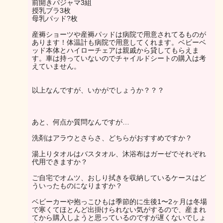
前開きパジャマ3組
授乳ブラ3枚
母乳パッド?枚
産褥ショーツや産褥パッドは病院で用意されてるものが
あります！体温計も病院で用意してくれます。ベビーベ
ッド本体とハイローチェアは親戚から貸してもらえま
す。車は持っていないのでチャイルドシートの購入は考
えていません。
以上なんですが、いかがでしょうか？？？
あと、何点か質問なんですが…
洗剤はアラウとさらさ、どちらがおすすめですか？
湯上りタオルはバスタオル、沐浴布はガーゼでそれぞれ
代用できますか？
ご自宅でオムツ、おしり拭きを収納しているケースはど
ういったものになりますか？
ベビーカーや抱っこひもは季節的に生後1〜2ヶ月は冬場
で寒くてほとんど出掛けられない気がするので、産まれ
てから購入しようと思っているのですが遅くないでしょ