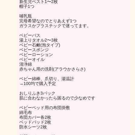
新生児ベスト1〜2枚
帽子1つ
哺乳瓶
完母希望なのでとりあえず1つ
ガラスかプラスチックで迷ってます。
ベビーバス
湯上りタオル2〜3枚
ベビー石鹸(泡タイプ)
ベビースポンジ
ベビーローション
ベビーオイル
清浄綿
赤ちゃん用の洗剤(アラウかさらさ)
ベビー綿棒、爪切り、湯温計
→100均で購入予定
おしりふき3パック
肌に合わなかったら困るので少なめです
ベビーベッド用の布団掛敷
綿毛布
布団カバー各2枚
ベッドパッド2枚
防水シーツ2枚