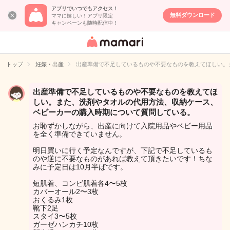
アプリでいつでもアクセス！
無料ダウンロード
ママに嬉しい！アプリ限定
キャンペーンも随時配信中！
女性専用匿名QA
アプリ・情報サ
トップ
妊娠・出産
出産準備で不足しているものや不要なものを教えてほしい。
イト
出産準備で不足しているものや不要なものを教えてほ
しい。また、洗剤やタオルの代用方法、収納ケース、
ベビーカーの購入時期について質問している。
お恥ずかしながら、出産に向けて入院用品やベビー用品
を全く準備できていません。
明日買いに行く予定なんですが、下記で不足しているも
のや逆に不要なものがあれば教えて頂きたいです！ちな
みに予定日は10月半ばです。
短肌着、コンビ肌着各4〜5枚
カバーオール2〜3枚
おくるみ1枚
靴下2足
スタイ3〜5枚
ガーゼハンカチ10枚