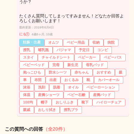
うか？
たくさん質問してしまってすみません！どなたか回答よ
ろしくお願いします！
最終更新：2019年6月4日
にも⍤⃝
4歳6ヶ月, 10歳
妊娠・出産
オムツ
ベビー用品
収納
病院
授乳
哺乳瓶
パジャマ
予定日
コンビ
スタイ
チャイルドシート
ベビーカー
ベビーバス
ベビーベッド
完母
新生児
母乳パッド
抱っこひも
防水シーツ
赤ちゃん
おすすめ
親
車
布団
出産
おくるみ
靴
カバーオール
沐浴
洗剤
肌着
オイル
ベビーローション
体温
産褥ショーツ
ベビー石鹸
産褥パッド
100均
帽子
おしりふき
靴下
ハイローチェア
親戚
おしり拭き
授乳ブラ
この質問への回答
（全20件）