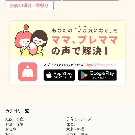
妊娠34週目・里帰り
カテゴリ一覧
妊娠・出産
子育て・グッズ
お金・保険
住まい
お仕事
家事・料理
妊活
サプリ・健康