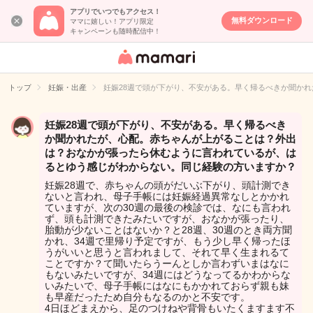
アプリでいつでもアクセス！
無料ダウンロード
ママに嬉しい！アプリ限定
キャンペーンも随時配信中！
女性専用匿名QA
アプリ・情報サ
トップ
妊娠・出産
妊娠28週で頭が下がり、不安がある。早く帰るべきか聞か
イト
妊娠28週で頭が下がり、不安がある。早く帰るべき
か聞かれたが、心配。赤ちゃんが上がることは？外出
は？おなかが張ったら休むように言われているが、は
るとゆう感じがわからない。同じ経験の方いますか？
妊娠28週で、赤ちゃんの頭がだいぶ下がり、頭計測でき
ないと言われ、母子手帳には妊娠経過異常なしとかかれ
ていますが、次の30週の最後の検診では、なにも言われ
ず、頭も計測できたみたいですが、おなかが張ったり、
胎動が少ないことはないか？と28週、30週のとき両方聞
かれ、34週で里帰り予定ですが、もう少し早く帰ったほ
うがいいと思うと言われまして、それて早く生まれるて
ことですか？て聞いたらうーんとしか言わずいまはなに
もないみたいですが、34週にはどうなってるかわからな
いみたいで、母子手帳にはなにもかかれておらず親も妹
も早産だったため自分もなるのかと不安です。
4日ほどまえから、足のつけねや背骨もいたくますます不