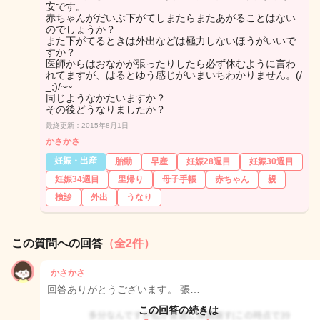
安です。
赤ちゃんがだいぶ下がてしまたらまたあがることはない
のでしょうか？
また下がてるときは外出などは極力しないほうがいいで
すか？
医師からはおなかが張ったりしたら必ず休むように言わ
れてますが、はるとゆう感じがいまいちわかりません。(/
_;)/~~
同じようなかたいますか？
その後どうなりましたか？
最終更新：2015年8月1日
かさかさ
妊娠・出産
胎動
早産
妊娠28週目
妊娠30週目
妊娠34週目
里帰り
母子手帳
赤ちゃん
親
検診
外出
うなり
この質問への回答
（全2件）
かさかさ
回答ありがとうございます。 張…
この回答の続きは