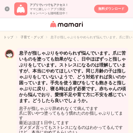
アプリでいつでもアクセス！
無料ダウンロード
ママに嬉しい！アプリ限定
キャンペーンも随時配信中！
女性専用匿名QA
アプリ・情報サ
トップ
子育て・グッズ
息子が指しゃぶりをやめられず悩んでいます。爪に苦い
イト
息子が指しゃぶりをやめられず悩んでいます。爪に苦
いものを塗っても効果がなく、日中ほぼずっと指しゃ
ぶりをしています。ストレスになるのは理解していま
すが、本当にやめてほしいです。同じ月齢の子は指し
ゃぶりをしていないようで、どう対処すれば良いのか
困っています。手先を使う遊びをしても飽きると指し
ゃぶりに戻り、寝る時は必ず必要です。赤ちゃんの頃
から悩んでおり、愛情不足や育て方に不安を感じてい
ます。どうしたら良いでしょうか。
息子が指しゃぶり辞めれなくて病んでます
爪に苦いやつ塗ってももう慣れたのか指しゃぶりしてま
す
最近はほぼ１日中してます
ダメダメ言ってもストレスになるのはわかってるんです
けど、本当にやめてもらいたい