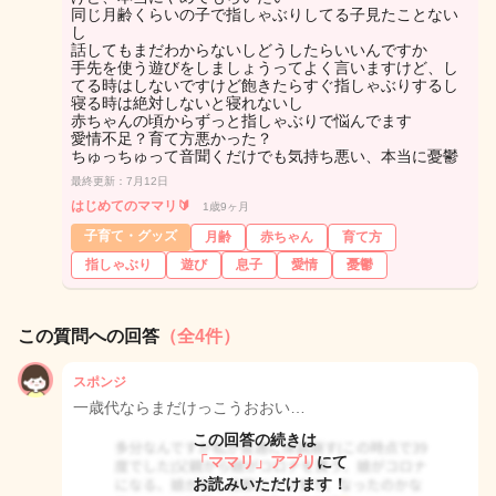
同じ月齢くらいの子で指しゃぶりしてる子見たことない
し
話してもまだわからないしどうしたらいいんですか
手先を使う遊びをしましょうってよく言いますけど、し
てる時はしないですけど飽きたらすぐ指しゃぶりするし
寝る時は絶対しないと寝れないし
赤ちゃんの頃からずっと指しゃぶりで悩んでます
愛情不足？育て方悪かった？
ちゅっちゅって音聞くだけでも気持ち悪い、本当に憂鬱
最終更新：7月12日
はじめてのママリ🔰
1歳9ヶ月
子育て・グッズ
月齢
赤ちゃん
育て方
指しゃぶり
遊び
息子
愛情
憂鬱
この質問への回答
（全4件）
スポンジ
一歳代ならまだけっこうおおい…
この回答の続きは
「ママリ」アプリ
にて
お読みいただけます！