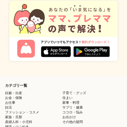
カテゴリ一覧
妊娠・出産
子育て・グッズ
お金・保険
住まい
お仕事
家事・料理
妊活
サプリ・健康
ファッション・コスメ
ココロ・悩み
家族・旦那
お出かけ
産婦人科・小児科
その他の疑問
雑談・つぶやき