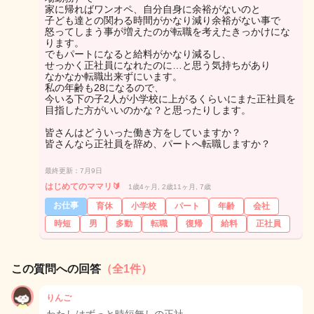
家に帰ればワンオペ、自分自身に余裕がないのと
子ども達との関わる時間がかなり減り余裕がない事で
怒ってしまう事が増えたのが転職を考えたきっかけにな
ります。
でもパートになると給料がかなり減るし、
せっかく正社員になれたのに…と思う気持ちがあり
なかなか転職出来ずにいます。
私の年齢も28になるので、
今いる下の子2人が小学校に上がるくらいにまた正社員を
目指した方がいいのかな？と思ったりします。
皆さんはどういった働き方をしていますか？
皆さんなら正社員を辞め、パートへ転職しますか？
最終更新：7月9日
はじめてのママリ🔰
1歳4ヶ月, 2歳11ヶ月, 7歳
お仕事
育休
小学校
パート
年齢
会社
時短
男
多動
転職
復帰
給料
正社員
この質問への回答
（全1件）
りんご