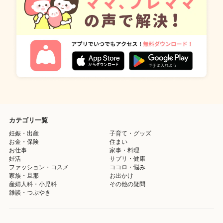
カテゴリ一覧
妊娠・出産
子育て・グッズ
お金・保険
住まい
お仕事
家事・料理
妊活
サプリ・健康
ファッション・コスメ
ココロ・悩み
家族・旦那
お出かけ
産婦人科・小児科
その他の疑問
雑談・つぶやき