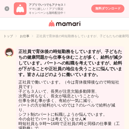
アプリでいつでもアクセス！
無料ダウンロード
ママに嬉しい！アプリ限定
キャンペーンも随時配信中！
女性専用匿名QA
アプリ・情報サ
トップ
お仕事
正社員で育休後の時短勤務をしていますが、子どもたちの健康問
イト
正社員で育休後の時短勤務をしていますが、子どもた
ちの健康問題から仕事を休むことが多く、給料が減少
しています。パートへの転職を考えていますが、給料
が下がることや正社員の地位を失うことに悩んでいま
す。皆さんはどのように働いていますか。
正社員で働いています。（今は育休復帰後なので時短社
員です）
子ども３人いて、長男が注意欠陥多動障害、
次男は何もなく、長女が喘息ということから
仕事を休む事が多く、有給が一気に減り、
パートの方が給料がいいのでは？のレベルで給料が減
り、
シフト制のパートに転職しようか悩んでいます。
今の会社でパートは考えていません❌
時短社員も９時〜16時で正社員の時と同様の仕事量（工
場勤務）で