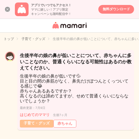
アプリでいつでもアクセス！
無料ダウンロード
ママに嬉しい！アプリ限定
キャンペーンも随時配信中！
女性専用匿名QA
アプリ・情報サ
トップ
子育て・グッズ
生後半年の娘の鼻が低いことについて、赤ちゃんに多い
イト
生後半年の娘の鼻が低いことについて、赤ちゃんに多
いことなのか、普通くらいになる可能性はあるのか教
えてください。
生後半年の娘の鼻が低いです💦
目と目の間の鼻筋がなく、鼻先だけぽつんとくっついて
る感じで😂
赤ちゃんあるあるですか？
高くなるのは諦めてますが、せめて普通くらいにならな
いでしょうか？
最終更新：7月9日
はじめてのママリ
生後7ヶ月
子育て・グッズ
赤ちゃん