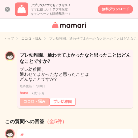
アプリでいつでもアクセス！
無料ダウンロード
ママに嬉しい！アプリ限定
キャンペーンも随時配信中！
女性専用匿名QA
アプリ・情報サ
トップ
ココロ・悩み
プレ幼稚園、通わせてよかったなと思ったことはどんなこ
イト
プレ幼稚園、通わせてよかったなと思ったことはどん
なことですか?
プレ幼稚園、
通わせてよかったなと思ったことは
どんなことですか?
最終更新：7月9日
hana
2歳6ヶ月
ココロ・悩み
プレ幼稚園
この質問への回答
（全5件）
み