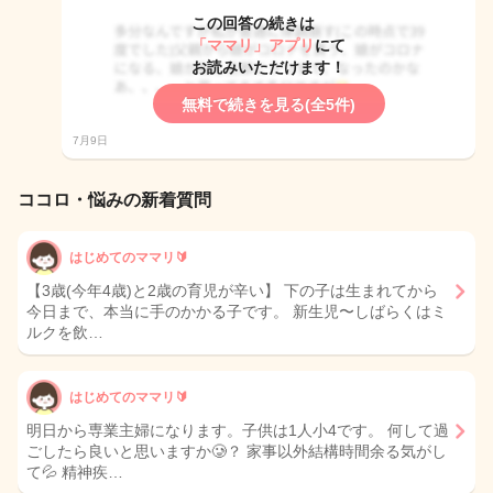
この回答の続きは
「ママリ」アプリ
にて
お読みいただけます！
無料で続きを見る(全5件)
7月9日
ココロ・悩みの新着質問
はじめてのママリ🔰
【3歳(今年4歳)と2歳の育児が辛い】 下の子は生まれてから
今日まで、本当に手のかかる子です。 新生児〜しばらくはミ
ルクを飲…
はじめてのママリ🔰
明日から専業主婦になります。子供は1人小4です。 何して過
ごしたら良いと思いますか🥲？ 家事以外結構時間余る気がし
て💦 精神疾…