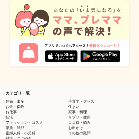
カテゴリ一覧
妊娠・出産
子育て・グッズ
お金・保険
住まい
お仕事
家事・料理
妊活
サプリ・健康
ファッション・コスメ
ココロ・悩み
家族・旦那
お出かけ
産婦人科・小児科
その他の疑問
雑談・つぶやき