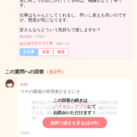
逆に向こうが話しかけてくる時は、機嫌がよく丁寧で
す。
仕事はちゃんとしてくれるし、早いし覚えも良いのです
が、態度が気になります。
皆さんならどういう気持ちで接しますか？
最終更新：7月9日
はじめてのママリ🔰
4歳4ヶ月
お仕事
派遣
職場
この質問への回答
（全2件）
みゆ
ウチの職場の管理者がまさにそ…
この回答の続きは
「ママリ」アプリ
にて
お読みいただけます！
無料で続きを見る(全2件)
7月9日