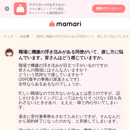
アプリでいつでもアクセス！
無料ダウンロード
ママに嬉しい！アプリ限定
キャンペーンも随時配信中！
女性専用匿名QA
アプリ・情報サ
トップ
お仕事
職場に機嫌の浮き沈みがある同僚がいて、接し方に悩んでいます
イト
職場に機嫌の浮き沈みがある同僚がいて、接し方に悩
んでいます。皆さんはどう感じていますか。
職場で機嫌の浮き沈みが目立つ子がいるのですが、
皆さんの職場にはそんな人いますか？
どういう気持ちで接していますか？
(20代後半の事務の派遣さんです)
女性ならあるあるなのでしょうか。
忙しい職場なので仕方ないかなぁとは思うのですが、話
しかけるタイミングによってはかなりそっけない(目も合
わさない)ときがあり、えええ‥😅と内心引いてしまい
す。
過去に受付兼事務をされてたみたいですが、そんなんだ
から契約終了になったのかな、と邪推してしまいます。