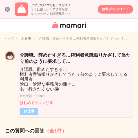
アプリでいつでもアクセス！
無料ダウンロード
ママに嬉しい！アプリ限定
キャンペーンも随時配信中！
女性専用匿名QA
アプリ・情報サ
トップ
お仕事
介護職、辞めたすぎる…権利者意識振りかざして当たり…
イト
介護職、辞めたすぎる…権利者意識振りかざして当た
り前のように要求して…
介護職、辞めたすぎる…
権利者意識振りかざして当たり前のように要求してくる
利用者
陰口、陰湿な事務所の面々…
あー行きたくない😭
最終更新：7月8日
はじめてのママリ🔰
お仕事
この質問への回答
（全1件）