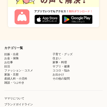
カテゴリ一覧
妊娠・出産
子育て・グッズ
お金・保険
住まい
お仕事
家事・料理
妊活
サプリ・健康
ファッション・コスメ
ココロ・悩み
家族・旦那
お出かけ
産婦人科・小児科
その他の疑問
雑談・つぶやき
ママリについて
ブランドガイドライン