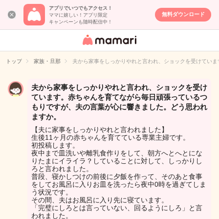
アプリでいつでもアクセス！
無料ダウンロード
ママに嬉しい！アプリ限定
キャンペーンも随時配信中！
女性専用匿名QA
アプリ・情報サ
トップ
家族・旦那
夫から家事をしっかりやれと言われ、ショックを受けていま
イト
夫から家事をしっかりやれと言われ、ショックを受け
ています。赤ちゃんを育てながら毎日頑張っているつ
もりですが、夫の言葉が心に響きました。どう思われ
ますか。
【夫に家事をしっかりやれと言われました】
生後11ヶ月の赤ちゃんを育てている専業主婦です。
初投稿します。
夜中まで皿洗いや離乳食作りをして、朝方へとへとにな
りたまにイライラ？していることに対して、しっかりし
ろと言われました。
普段、寝かしつけの前後に夕飯を作って、そのあと食事
をしてお風呂に入りお皿を洗ったら夜中0時を過ぎてしま
う状況です。
その間、夫はお風呂に入り先に寝ています。
「完璧にしろとは言っていない、回るようにしろ」と言
われました。