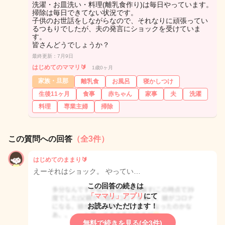
洗濯・お皿洗い・料理(離乳食作り)は毎日やっています。
掃除は毎日できてない状況です。
子供のお世話をしながらなので、それなりに頑張ってい
るつもりでしたが、夫の発言にショックを受けていま
す。
皆さんどうでしょうか？
最終更新：7月9日
はじめてのママリ🔰
1歳0ヶ月
家族・旦那
離乳食
お風呂
寝かしつけ
生後11ヶ月
食事
赤ちゃん
家事
夫
洗濯
料理
専業主婦
掃除
この質問への回答
（全3件）
はじめてのままり🔰
えーそれはショック。 やってい…
この回答の続きは
「ママリ」アプリ
にて
お読みいただけます！
無料で続きを見る(全3件)