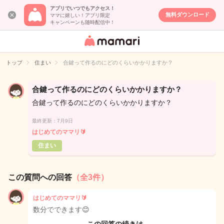
アプリでいつでもアクセス！
無料ダウンロード
ママに嬉しい！アプリ限定
キャンペーンも随時配信中！
女性専用匿名QA
アプリ・情報サ
トップ
住まい
合鍵って作るのにどのくらいかかりますか？
イト
合鍵って作るのにどのくらいかかりますか？
合鍵って作るのにどのくらいかかりますか？
最終更新：7月9日
はじめてのママリ🔰
住まい
この質問への回答
（全3件）
はじめてのママリ🔰
数分でできます😊