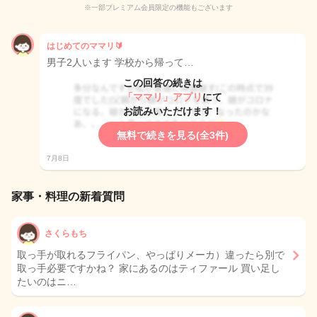
※一部プレミアム会員限定の機能もございます
はじめてのママリ🔰
男子2人います 学校から帰って…
この回答の続きは
「ママリ」アプリ
にて
お読みいただけます！
無料で続きを見る(全3件)
7月8日
家事・料理の新着質問
さくらもち
取っ手が取れるフライパン、やっぱりメーカ）違ったら別で
取っ手必要ですかね？ 家にあるのはティファール 買い足し
たいのはニ…