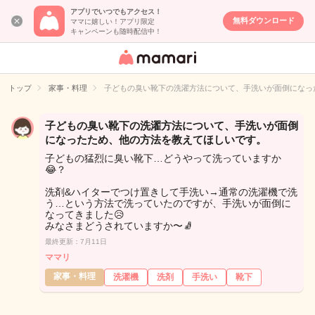
アプリでいつでもアクセス！
無料ダウンロード
ママに嬉しい！アプリ限定
キャンペーンも随時配信中！
女性専用匿名QA
アプリ・情報サ
トップ
家事・料理
子どもの臭い靴下の洗濯方法について、手洗いが面倒になっ
イト
子どもの臭い靴下の洗濯方法について、手洗いが面倒
になったため、他の方法を教えてほしいです。
子どもの猛烈に臭い靴下…どうやって洗っていますか
😂？
洗剤&ハイターでつけ置きして手洗い→通常の洗濯機で洗
う…という方法で洗っていたのですが、手洗いが面倒に
なってきました😥
みなさまどうされていますか〜🧦
最終更新：7月11日
ママリ
家事・料理
洗濯機
洗剤
手洗い
靴下