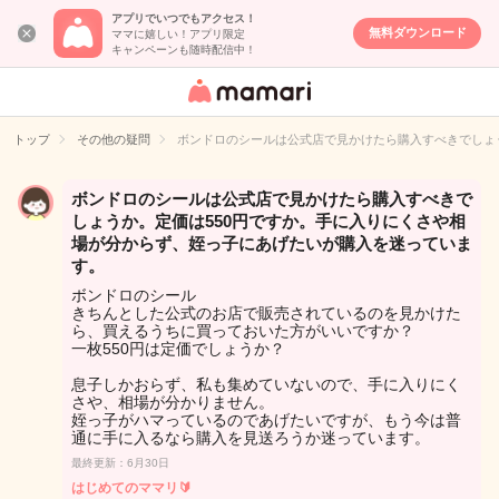
アプリでいつでもアクセス！
無料ダウンロード
ママに嬉しい！アプリ限定
キャンペーンも随時配信中！
女性専用匿名QA
アプリ・情報サ
トップ
その他の疑問
ボンドロのシールは公式店で見かけたら購入すべきでしょ
イト
ボンドロのシールは公式店で見かけたら購入すべきで
しょうか。定価は550円ですか。手に入りにくさや相
場が分からず、姪っ子にあげたいが購入を迷っていま
す。
ボンドロのシール
きちんとした公式のお店で販売されているのを見かけた
ら、買えるうちに買っておいた方がいいですか？
一枚550円は定価でしょうか？
息子しかおらず、私も集めていないので、手に入りにく
さや、相場が分かりません。
姪っ子がハマっているのであげたいですが、もう今は普
通に手に入るなら購入を見送ろうか迷っています。
最終更新：6月30日
はじめてのママリ🔰