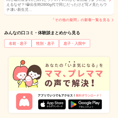
えるなぜ？!😭出生時2800g代で同じだったけど写メ見たらウ
チ凄い新生児…
「その他の疑問」の新着一覧を見る
みんなの口コミ・体験談まとめから見る
名前・息子
性別・息子
息子・入院中