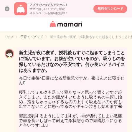
アプリでいつでもアクセス！
無料ダウンロード
ママに嬉しい！アプリ限定
キャンペーンも随時配信中！
女性専用匿名QA
アプリ・情報サ
トップ
子育て・グッズ
新生児が夜に寝ず、授乳後もすぐに起きてしまうことに
イト
新生児が夜に寝ず、授乳後もすぐに起きてしまうこと
に悩んでいます。お腹が空いているのか、吸うものを
探しているだけなのか不安です。何か良いアドバイス
はありますか。
今日で生後4日目になる新生児ですが、夜ほんとに寝ませ
ん🫩
授乳してミルクも足して寝たな〜と思って置くとすぐ起
きてしまい、またお腹がすいたように吸うものを探し始
め、指をちゅっちゅするものの上手く吸えないのか何も
出てこないことに怒ってるのかギャン泣きし始めます😂
都度授乳するようにしてますが、🥧が切れてしまい激痛
で歯を食いしばって耐えてる状態なので結構頻回になる
と辛いです...😵‍💫