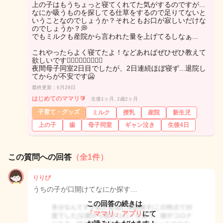
上の子はもうちょっと寝てくれてた気がするのですが...
なにか吸うものを探してる仕草をするので足りてないと
いうことなのでしょうか？それともお口が寂しいだけな
のでしょうか？💭
でもミルクも産院から言われた量を上げてるしなぁ...
これやったらよく寝てたよ！などあればぜひぜひ教えて
欲しいです🙇🏻‍♀️🙇🏻‍♀️🙇🏻‍♀️
夜間母子同室2日目でしたが、2日連続ほぼ寝ず...退院し
てからが不安です🥶
最終更新：6月29日
はじめてのママリ🔰
生後1ヶ月, 2歳2ヶ月
子育て・グッズ
ミルク
授乳
産院
新生児
上の子
歯
母子同室
ギャン泣き
生後4日
この質問への回答
（全1件）
りりぴ
うちの子が口開けてなにか探す…
この回答の続きは
「ママリ」アプリ
にて