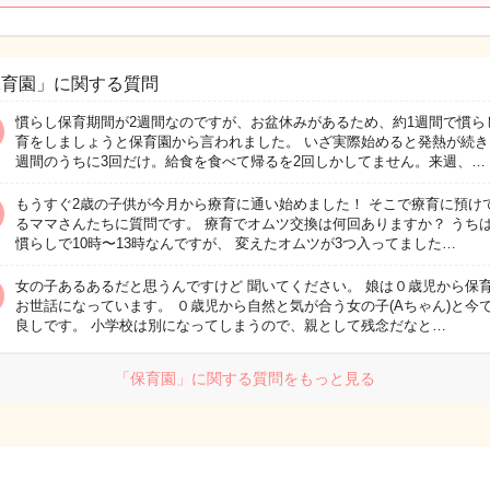
保育園」に関する質問
慣らし保育期間が2週間なのですが、お盆休みがあるため、約1週間で慣ら
育をしましょうと保育園から言われました。 いざ実際始めると発熱が続き
週間のうちに3回だけ。給食を食べて帰るを2回しかしてません。来週、…
もうすぐ2歳の子供が今月から療育に通い始めました！ そこで療育に預け
るママさんたちに質問です。 療育でオムツ交換は何回ありますか？ うち
慣らしで10時〜13時なんですが、 変えたオムツが3つ入ってました…
女の子あるあるだと思うんですけど 聞いてください。 娘は０歳児から保
お世話になっています。 ０歳児から自然と気が合う女の子(Aちゃん)と今
良しです。 小学校は別になってしまうので、親として残念だなと…
「保育園」に関する質問をもっと見る