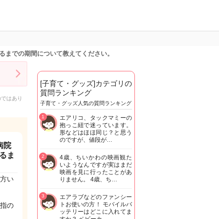
るまでの期間について教えてください。
[子育て・グッズ]カテゴリの
質問ランキング
のではあり
子育て・グッズ人気の質問ランキング
1
エアリコ、タックマミーの
抱っこ紐で迷っています。
形などはほほ同じ？と思う
のですが、値段が…
病院
るま
2
4歳、ちいかわの映画観た
いようなんですが実はまだ
映画を見に行ったことがあ
方い
りません。 4歳、ち…
3
エアラブなどのファンシー
トお使いの方！ モバイルバ
指の
ッテリーはどこに入れてま