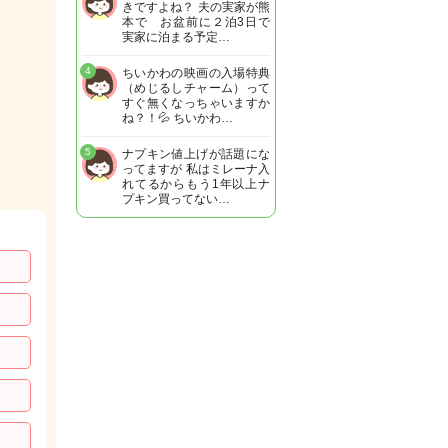
きですよね？ 夫の実家が熊
本で お盆前に２泊3日で
実家に泊まる予定…
4
ちいかわの映画の入場特典
（めじるしチャーム）って
すぐ無くなっちゃいますか
ね？！💦 ちいかわ…
5
ナプキン値上げが話題にな
ってますが 私はミレーナ入
れてるからもう1年以上ナ
プキン買ってない…