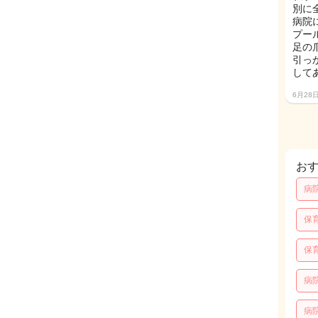
別に
病院
プー
足の
引っ
して
6月28
お
病
保
保
病
病