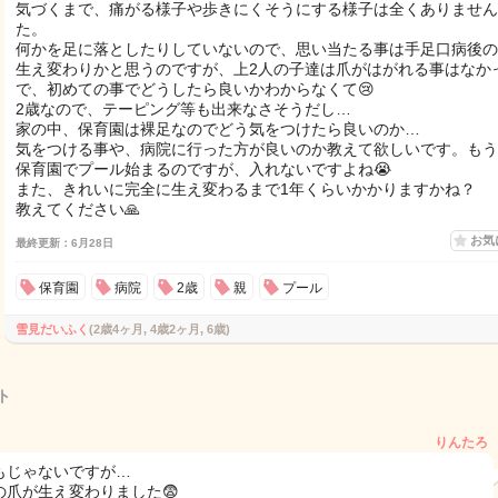
気づくまで、痛がる様子や歩きにくそうにする様子は全くありません
た。
何かを足に落としたりしていないので、思い当たる事は手足口病後の
生え変わりかと思うのですが、上2人の子達は爪がはがれる事はなか
で、初めての事でどうしたら良いかわからなくて😢
2歳なので、テーピング等も出来なさそうだし…
家の中、保育園は裸足なのでどう気をつけたら良いのか…
気をつける事や、病院に行った方が良いのか教えて欲しいです。もう
保育園でプール始まるのですが、入れないですよね😭
また、きれいに完全に生え変わるまで1年くらいかかりますかね？
教えてください🙏
お気
最終更新：6月28日
保育園
病院
2歳
親
プール
雪見だいふく
(2歳4ヶ月, 4歳2ヶ月, 6歳)
ト
りんたろ
もじゃないですが…
の爪が生え変わりました😨