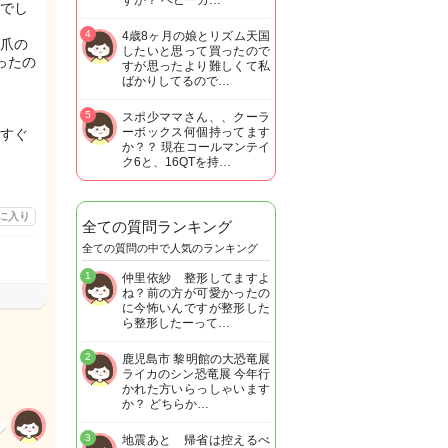
すか？ ベビーカ…
でし
4
4歳8ヶ月の娘とリズム天国
爪の
したいと思って買ったので
ったの
すが思ったより難しくて私
ばかりしてるので…
5
スポ少ママさん、、クーラ
ーボックス何個持ってます
すぐ
か？？ 現在コールマンテイ
ク6と、16QTを持…
に入り
全ての質問ランキング
全ての質問の中で人気のランキング
1
仲里依紗 整形してますよ
ね？前の方が可愛かったの
に今怖いんですが整形した
ら整形したーって…
2
鹿児島市 黎明館の大恐竜展
ライカのシン恐竜展 今年行
かれた方いらっしゃいます
か？ どちらか…
3
地震あと 帰省は控えるべ