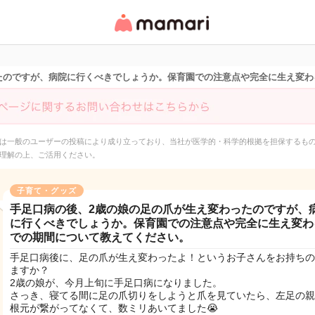
女性専用匿名QAアプ
リ・情報サイト
たのですが、病院に行くべきでしょうか。保育園での注意点や完全に生え変わ
は一般のユーザーの投稿により成り立っており、当社が医学的・科学的根拠を担保するも
理解の上、ご活用ください。
子育て・グッズ
手足口病の後、2歳の娘の足の爪が生え変わったのですが、
に行くべきでしょうか。保育園での注意点や完全に生え変わ
での期間について教えてください。
手足口病後に、足の爪が生え変わったよ！というお子さんをお持ちの
ますか？
2歳の娘が、今月上旬に手足口病になりました。
さっき、寝てる間に足の爪切りをしようと爪を見ていたら、左足の親
根元が繋がってなくて、数ミリあいてました😭