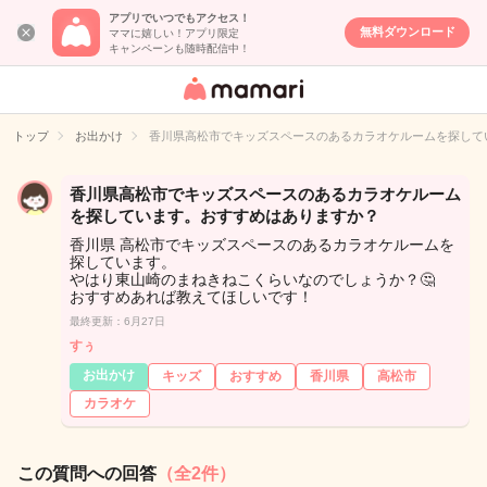
アプリでいつでもアクセス！
無料ダウンロード
ママに嬉しい！アプリ限定
キャンペーンも随時配信中！
女性専用匿名QA
アプリ・情報サ
トップ
お出かけ
香川県高松市でキッズスペースのあるカラオケルームを探して
イト
香川県高松市でキッズスペースのあるカラオケルーム
を探しています。おすすめはありますか？
香川県 高松市でキッズスペースのあるカラオケルームを
探しています。
やはり東山崎のまねきねこくらいなのでしょうか？🤔
おすすめあれば教えてほしいです！
最終更新：6月27日
すぅ
お出かけ
キッズ
おすすめ
香川県
高松市
カラオケ
この質問への回答
（全2件）