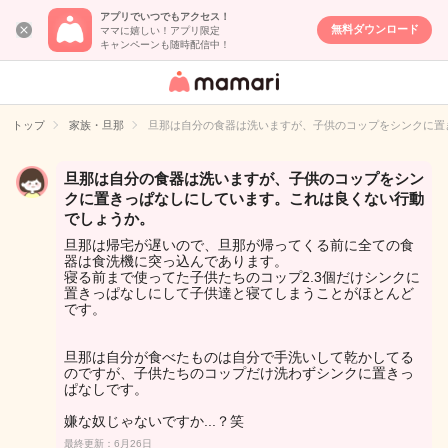
アプリでいつでもアクセス！
無料ダウンロード
ママに嬉しい！アプリ限定
キャンペーンも随時配信中！
女性専用匿名QA
アプリ・情報サ
トップ
家族・旦那
旦那は自分の食器は洗いますが、子供のコップをシンクに置
イト
旦那は自分の食器は洗いますが、子供のコップをシン
クに置きっぱなしにしています。これは良くない行動
でしょうか。
旦那は帰宅が遅いので、旦那が帰ってくる前に全ての食
器は食洗機に突っ込んであります。
寝る前まで使ってた子供たちのコップ2.3個だけシンクに
置きっぱなしにして子供達と寝てしまうことがほとんど
です。
旦那は自分が食べたものは自分で手洗いして乾かしてる
のですが、子供たちのコップだけ洗わずシンクに置きっ
ぱなしです。
嫌な奴じゃないですか...？笑
最終更新：6月26日