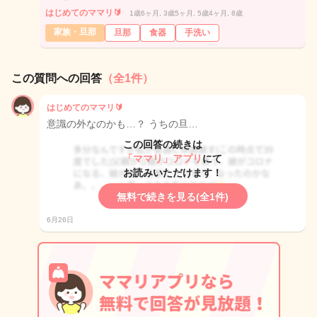
はじめてのママリ🔰
1歳6ヶ月, 3歳5ヶ月, 5歳4ヶ月, 8歳
家族・旦那
旦那
食器
手洗い
この質問への回答
（全1件）
はじめてのママリ🔰
意識の外なのかも…？ うちの旦…
この回答の続きは
「ママリ」アプリ
にて
お読みいただけます！
無料で続きを見る(全1件)
6月26日