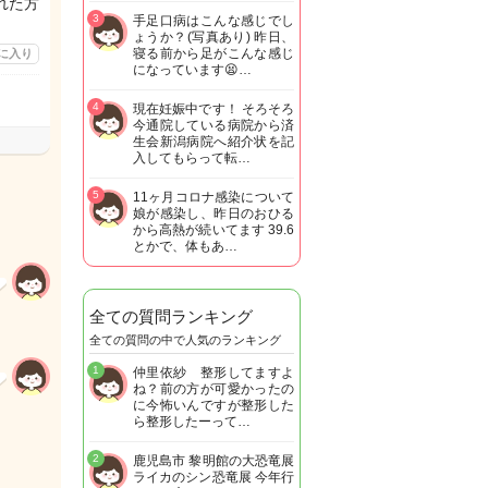
れた方
3
手足口病はこんな感じでし
ょうか？(写真あり) 昨日、
寝る前から足がこんな感じ
に入り
になっています😫…
4
現在妊娠中です！ そろそろ
今通院している病院から済
生会新潟病院へ紹介状を記
入してもらって転…
5
11ヶ月コロナ感染について
娘が感染し、昨日のおひる
から高熱が続いてます 39.6
とかで、体もあ…
全ての質問ランキング
全ての質問の中で人気のランキング
1
仲里依紗 整形してますよ
ね？前の方が可愛かったの
に今怖いんですが整形した
ら整形したーって…
2
鹿児島市 黎明館の大恐竜展
ライカのシン恐竜展 今年行