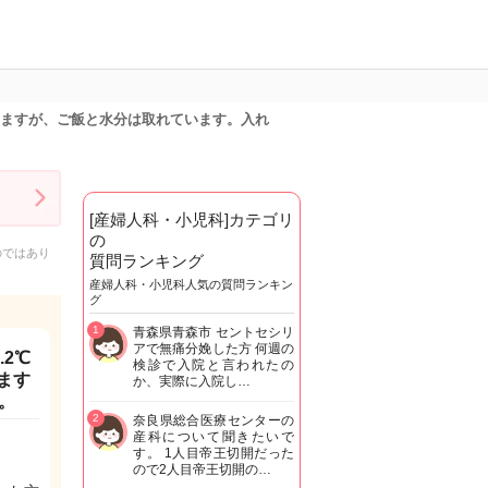
ていますが、ご飯と水分は取れています。入れ
[産婦人科・小児科]カテゴリ
の
のではあり
質問ランキング
産婦人科・小児科人気の質問ランキン
グ
1
青森県青森市 セントセシリ
アで無痛分娩した方 何週の
2℃
検診で入院と言われたの
ます
か、実際に入院し…
。
2
奈良県総合医療センターの
産科について聞きたいで
す。 1人目帝王切開だった
ので2人目帝王切開の…