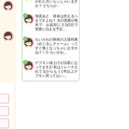
かれた方いらっしゃいます
か？ どちらか…
3
地震あと 帰省は控えるべ
きですよね？ 夫の実家が熊
本で お盆前に２泊3日で
実家に泊まる予定…
4
ちいかわの映画の入場特典
（めじるしチャーム）って
すぐ無くなっちゃいますか
ね？！💦 ちいかわ…
5
ナプキン値上げが話題にな
ってますが 私はミレーナ入
れてるからもう1年以上ナ
プキン買ってない…