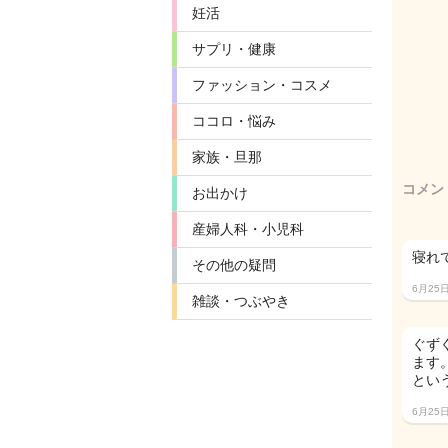
妊活
サプリ・健康
ファッション・コスメ
ココロ・悩み
家族・旦那
コメン
お出かけ
産婦人科・小児科
寝れ
その他の疑問
6月25
雑談・つぶやき
ぐず
ます
とい
6月25