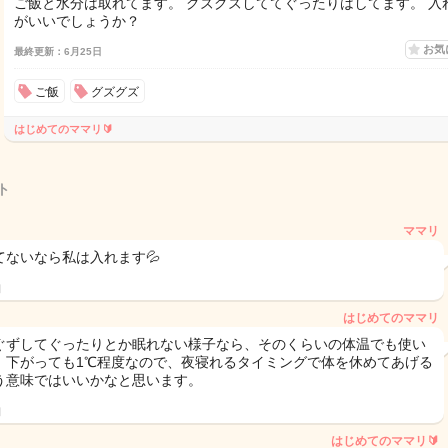
ご飯と水分は取れてます。 グズグズしててぐったりはしてます。 入
がいいでしょうか？
お気
最終更新：6月25日
ご飯
グズグズ
はじめてのママリ🔰
ト
ママリ
てないなら私は入れます💦
日
はじめてのママリ
ぐずしてぐったりとか眠れない様子なら、そのくらいの体温でも使い
。下がっても1℃程度なので、夜寝れるタイミングで体を休めてあげる
う意味ではいいかなと思います。
日
はじめてのママリ🔰