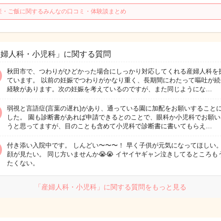
産・ご飯に関するみんなの口コミ・体験談まとめ
産婦人科・小児科」に関する質問
秋田市で、つわりがひどかった場合にしっかり対応してくれる産婦人科を
ています。 以前の妊娠でつわりがかなり重く、長期間にわたって嘔吐が続
経験があります。次の妊娠を考えているのですが、また同じようにな…
弱視と言語症(言葉の遅れ)があり、通っている園に加配をお願いすること
した。 園も診断書があれば申請できるとのことで、眼科か小児科でお願い
うと思ってますが、目のことも含めて小児科で診断書に書いてもらえ…
付き添い入院中です。 しんどい〜〜〜！ 早く子供が元気になってほしい。
顔が見たい。 同じ方いませんか😭😭 イヤイヤギャン泣きしてるところも
たくない。
「産婦人科・小児科」に関する質問をもっと見る