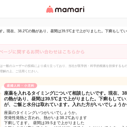
女性専用匿名QAアプ
リ・情報サイト
。現在、38.2℃の熱があり、昼間は39.5℃まで上がりました。下痢もし
は一般のユーザーの投稿により成り立っており、当社が医学的・科学的根拠を担保するも
理解の上、ご活用ください。
産婦人科・小児科
座薬を入れるタイミングについて相談したいです。現在、38.
の熱があり、昼間は39.5℃まで上がりました。下痢もしてい
が、ご飯と水分は取れています。入れた方がいいでしょうか
座薬のタイミングいつがいいでしょうか。
突発性発熱と言われ、熱がいま38.2℃あります
下痢してます。 昼間は39.5まで上がりました