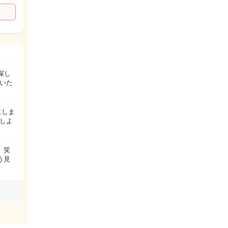
探し
いた
にしま
しよ
 笑
う見