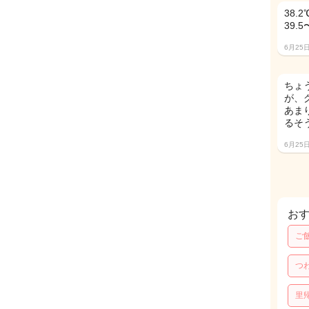
38
39.
6月25
ちょ
が、
あま
るそ
6月25
お
ご
つ
里