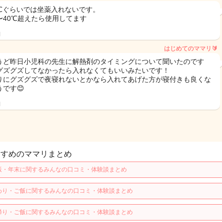
.2℃ぐらいでは坐薬入れないです。
5〜40℃超えたら使用してます
日
はじめてのママリ🔰
うど昨日小児科の先生に解熱剤のタイミングについて聞いたのです
グズグズしてなかったら入れなくてもいいみたいです！
りにグズグズで夜寝れないとかなら入れてあげた方が寝付きも良くな
うです😊
日
すすめのママリまとめ
飯・年末に関するみんなの口コミ・体験談まとめ
わり・ご飯に関するみんなの口コミ・体験談まとめ
帰り・ご飯に関するみんなの口コミ・体験談まとめ