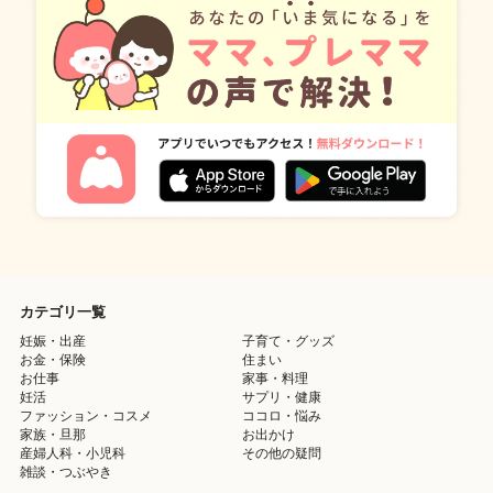
カテゴリ一覧
妊娠・出産
子育て・グッズ
お金・保険
住まい
お仕事
家事・料理
妊活
サプリ・健康
ファッション・コスメ
ココロ・悩み
家族・旦那
お出かけ
産婦人科・小児科
その他の疑問
雑談・つぶやき