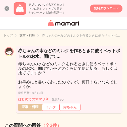
アプリでいつでもアクセス！
無料ダウンロード
ママに嬉しい！アプリ限定
キャンペーンも随時配信中！
女性専用匿名QA
アプリ・情報サ
トップ
家事・料理
赤ちゃんの水などのミルクを作るときに使うペットボ…
イト
赤ちゃんの水などのミルクを作るときに使うペットボ
トルのお水、開けて…
赤ちゃんの水などのミルクを作るときに使うペットボト
ルのお水、開けてからどのくらいで使い切る、もしくは
捨ててますか？
お早めにと書いてあったのですが、何日くらいなんでし
ょうか。
最終更新：6月12日
はじめてのママリ🔰
生後7ヶ月
家事・料理
ミルク
赤ちゃん
この質問への回答
（全3件）