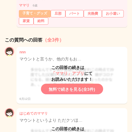
ママリ
6歳
子育て・グッズ
旦那
パート
光熱費
お小遣い
家賃
給料
この質問への回答
（全3件）
nnn
マウントと言うか、他の方もお…
この回答の続きは
「ママリ」アプリ
にて
お読みいただけます！
無料で続きを見る(全3件)
6月12日
はじめてのママリ
マウントというより ただクソほ…
この回答の続きは