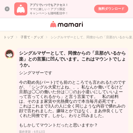
アプリでいつでもアクセス！
無料ダウンロード
ママに嬉しい！アプリ限定
キャンペーンも随時配信中！
女性専用匿名QA
アプリ・情報サ
トップ
子育て・グッズ
シングルマザーとして、同僚からの「旦那がいるから楽
イト
シングルマザーとして、同僚からの「旦那がいるから
楽」との言葉に凹んでいます。これはマウントでしょ
うか。
シングマザーです
今の勤め先(パート)でも前のところでも言われるたのです
が、「シングル大変だよね、、。私なんか働いてるけど
旦那は◯◯の働いた分は〇〇のお小遣いにしていいよー
って言ってくれるから」と言う言葉です。 私の給料
は、そのまま家賃や光熱費なので本当毎月必死です。
これはこれまで3人の人に全く同じような内容で憐れみの
顔で言われました。嫌味とかではなく、まあ仲良くして
くれた同僚です。しかし、わりと凹みました。
もしかしてマウントだったと思いますか？
最終更新：6月12日