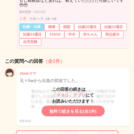
もし経験談などあれば、教えていただけたら嬉しいです
🥹🥹
最終更新：6月10日
ころ
生後1ヶ月, 6歳, 9歳
妊娠・出産
陣痛
病院
妊娠20週目
妊娠33週目
妊娠34週目
33w3d
羊水
赤ちゃん
高位破水
自宅安静
この質問への回答
（全1件）
2kidsママ
元々5wから出血の切迫でした。 …
この回答の続きは
「ママリ」アプリ
にて
お読みいただけます！
無料で続きを見る(全1件)
6月10日