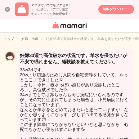
アプリでいつでもアクセス！
無料ダウンロード
ママに嬉しい！アプリ限定
キャンペーンも随時配信中！
女性専用匿名QA
アプリ・情報サ
トップ
妊娠・出産
妊娠33週で高位破水の状況です。羊水を保ちたいが不安で
イト
妊娠33週で高位破水の状況です。羊水を保ちたいが
不安で眠れません。経験談を教えてください。
33w3dです。
20wより切迫のために入院や自宅安静をしていて、やっ
とここまできました💡
しかし、今日、破水っぽい感じがあり受診したとこ
ろ、、高位破水でした💦
34wまでもてば赤ちゃんも同じ病院にいられるのです
が、その前に生まれてしまった場合は、小児病院に行く
ことになっています。
なんとか羊水をとどめておきたいと思っていますが、な
かなか思うようにならず、少しずつ出てる感覚が多くな
っています😣
このまま陣痛につながらないといいなと思いながら、心
配でなかなか寝られずにいます💦