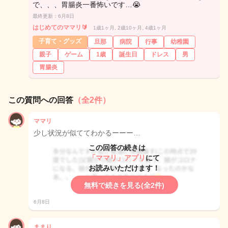
で、、、胃腸炎一番怖いです…😭
最終更新：6月8日
はじめてのママリ🔰
1歳1ヶ月, 2歳10ヶ月, 4歳1ヶ月
子育て・グッズ
旦那
病院
行事
幼稚園
親子
ゲーム
1歳
誕生日
ドレス
男
胃腸炎
この質問への回答
（全2件）
ママリ
少し状況が似ててわかるーーー…
この回答の続きは
「ママリ」アプリ
にて
お読みいただけます！
無料で続きを見る(全2件)
6月8日
ままり