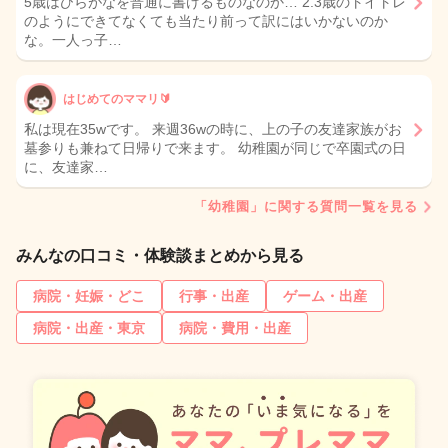
5歳はひらがなを普通に書けるものなのか… 2.3歳のトイトレ
のようにできてなくても当たり前って訳にはいかないのか
な。一人っ子…
はじめてのママリ🔰
私は現在35wです。 来週36wの時に、上の子の友達家族がお
墓参りも兼ねて日帰りで来ます。 幼稚園が同じで卒園式の日
に、友達家…
「幼稚園」に関する質問一覧を見る
みんなの口コミ・体験談まとめから見る
病院・妊娠・どこ
行事・出産
ゲーム・出産
病院・出産・東京
病院・費用・出産