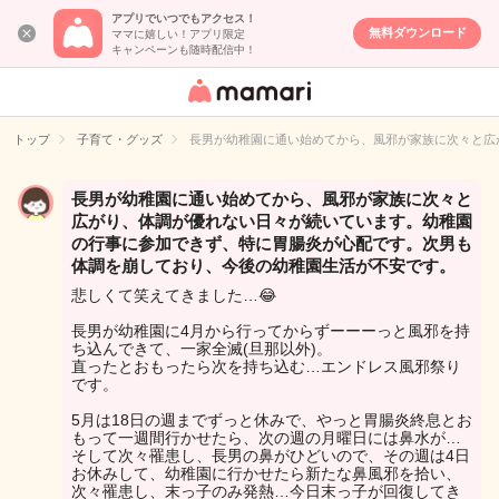
アプリでいつでもアクセス！
無料ダウンロード
ママに嬉しい！アプリ限定
キャンペーンも随時配信中！
女性専用匿名QA
アプリ・情報サ
トップ
子育て・グッズ
長男が幼稚園に通い始めてから、風邪が家族に次々と広
イト
長男が幼稚園に通い始めてから、風邪が家族に次々と
広がり、体調が優れない日々が続いています。幼稚園
の行事に参加できず、特に胃腸炎が心配です。次男も
体調を崩しており、今後の幼稚園生活が不安です。
悲しくて笑えてきました…😂
長男が幼稚園に4月から行ってからずーーーっと風邪を持
ち込んできて、一家全滅(旦那以外)。
直ったとおもったら次を持ち込む…エンドレス風邪祭り
です。
5月は18日の週までずっと休みで、やっと胃腸炎終息とお
もって一週間行かせたら、次の週の月曜日には鼻水が…
そして次々罹患し、長男の鼻がひどいので、その週は4日
お休みして、幼稚園に行かせたら新たな鼻風邪を拾い、
次々罹患し、末っ子のみ発熱…今日末っ子が回復してき