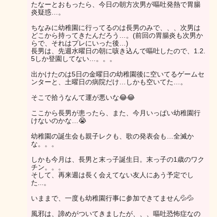
たなーとおもったら、今日の朝方次男が嘔吐発熱で胃腸
炎疑惑…。
ちなみに幼稚園に行ってるのは長男のみで、、、次男は
どこから持ってきたんだろう…。(前回の胃腸炎も次男か
らで、それはプレにいった後…)
長男は、先週水曜日の朝に咳き込んで嘔吐したので、1.2.
5しか登園してない…。。。
出かけたのは5日の金曜日の幼稚園後に空いてるゲームセ
ンターと、土曜日の病院だけ…しかも空いてた…。
そこで拾うなんて運が悪いな😂😂
ここから長男が患ったら、また、今月いっぱい幼稚園行
けないのかな…😭
幼稚園の誕生会も親子レクも、歌の発表会も…全滅か
な。。。
しかも今月は、長男と末っ子誕生日。末っ子の1歳のワク
チン。。。
そして、再来週は長く会えてない友人にあう予定でし
た...。
いままで、一度も幼稚園行事に参加できてません💦💦
風邪は、諦めがついてきましたが、、、嘔吐恐怖症なの